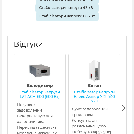
Стабілізатори напруги 42 кВт
Стабілізатори напруги 66 кВт
Відгуки
Володимир
Євген
Стабілізатор напруги
Стабілізатор напруги
Ст
LVT АСН-600 (600 Вт)
Елекс Ампер У 12-1/40
Qua
v2.1
Покупкою
Дуже задоволений
Від
задоволений.
продавцем.
Пос
Використовую для
Консультація,
холодильника.
роз'яснення щодо
Переглядав декілька
підбору товару супер.
моделей в магазинах-