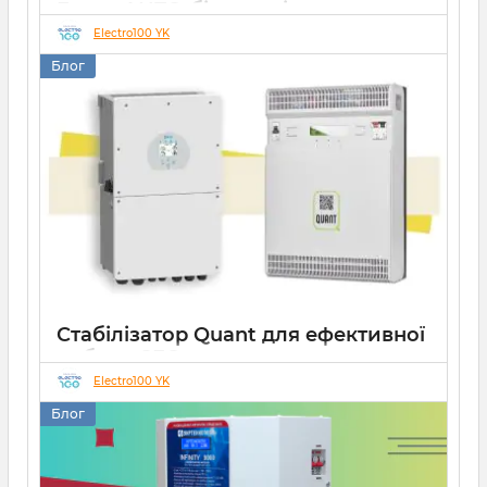
Елекс АНТС: більше ніж просто
захист
Electro100 YK
Блог
22 07 2026
0
10 хвилин
Стабілізатор Quant для ефективної
роботи СЕС
Electro100 YK
14 10 2025
0
Блог