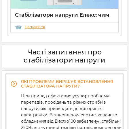
Стабілізатори напруги Елекс: чим
відрізняються серії Ампер, Герц і
Гібрид (огляд інженерів)
Electro100 YK
19 08 2025
0
10 хвилин
Часті запитання про
стабілізатори напруги
ЯКІ ПРОБЛЕМИ ВИРІШУЄ ВСТАНОВЛЕННЯ
СТАБІЛІЗАТОРА НАПРУГИ?
Цей прилад ефективно усуває проблему
перепадів, просідань та різких стрибків
напруги, які призводять до вигоряння
електроніки. Встановлення сертифікованого
обладнання від Electro100 забезпечує стабільні
220В для чутливої техніки (котлів, компресорів,