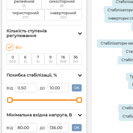
релейний
симісторний
Стабіліз
(2)
(8)
Стабілізатор
тиристорний
інверторний
(117)
(101)
Інверторні с
Кількість ступенів
регулювання
Стабілізатори на
Всі
Ста
0
6
7
9
16
36
Стабі
(100)
(1)
(1)
(5)
(106)
(14)
Похибка стабілізації, %
Т
від
до
OK
Стабі
Мінімальна вхідна напруга, В
Стабі
від
до
OK