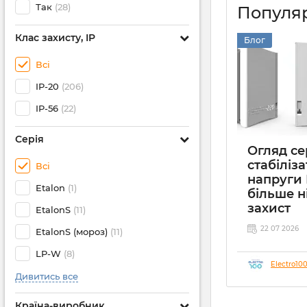
Так
(28)
Популяр
Клас захисту, IP
Блог
Всі
IP-20
(206)
IP-56
(22)
Серія
Огляд сер
стабіліза
Всі
напруги 
Etalon
(1)
більше н
захист
EtalonS
(11)
22 07 2026
EtalonS (мороз)
(11)
LP-W
(8)
Electro10
Дивитись все
Країна-виробник