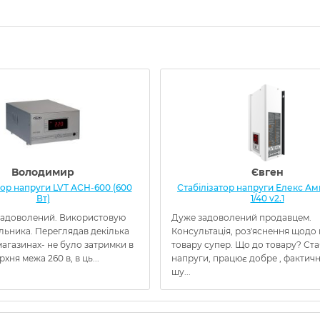
Володимир
Євген
тор напруги LVT АСН-600 (600
Стабілізатор напруги Елекс Амп
Вт)
1/40 v2.1
адоволений. Використовую
Дуже задоволений продавцем.
льника. Переглядав декілька
Консультація, роз'яснення щодо
агазинах- не було затримки в
товару супер. Що до товару? Ста
ерхня межа 260 в, в ць...
напруги, працює добре , фактичн
шу...