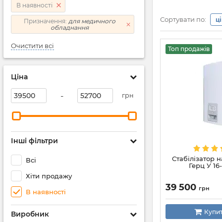
В наявності
Сортувати по:
ц
Призначення:
для медичного
обладнання
Очистити всі
Топ продажів
Ціна
-
грн
Інші фільтри
Стабілізатор 
Всі
Герц У 16-
Хіти продажу
39 500
грн
В наявності
Купи
Виробник