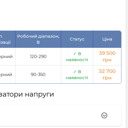
п
Робочий діапазон,
Статус
Ціна
зації
В
39 500
✓ В
орний
120-290
наявності
грн
52 700
✓ В
орний
90-350
наявності
грн
ізатори напруги