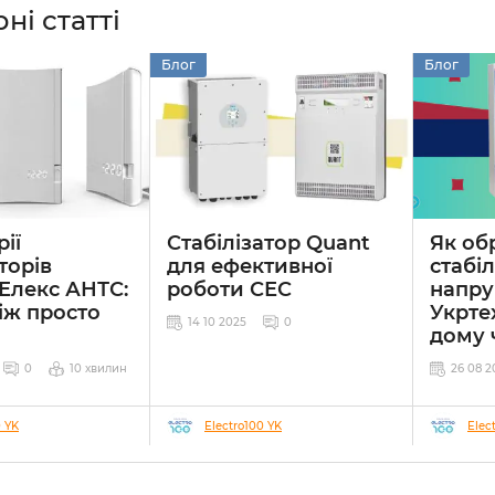
ні статті
Блог
Блог
ії
Стабілізатор Quant
Як об
торів
для ефективної
стабі
Елекс АНТС:
роботи СЕС
напру
іж просто
Укрте
14 10 2025
0
дому 
0
10 хвилин
26 08 2
0 YK
Electro100 YK
Elec