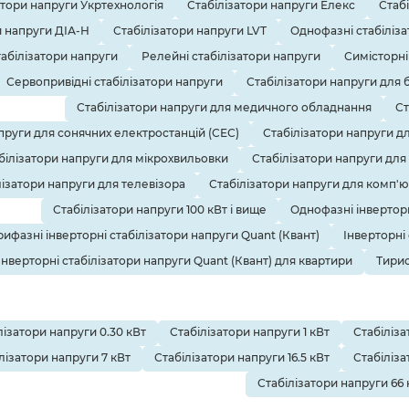
атори напруги Укртехнологія
Стабілізатори напруги Елекс
Стаб
и напруги ДІА-Н
Стабілізатори напруги LVT
Однофазні стабіліза
табілізатори напруги
Релейні стабілізатори напруги
Симісторні
Сервопривідні стабілізатори напруги
Стабілізатори напруги для 
Стабілізатори напруги для медичного обладнання
Ст
пруги для сонячних електростанцій (СЕС)
Стабілізатори напруги д
білізатори напруги для мікрохвильовки
Стабілізатори напруги для
лізатори напруги для телевізора
Стабілізатори напруги для комп'
Стабілізатори напруги 100 кВт і вище
Однофазні інверторн
рифазні інверторні стабілізатори напруги Quant (Квант)
Інверторні
Інверторні стабілізатори напруги Quant (Квант) для квартири
Тирис
лізатори напруги 0.30 кВт
Стабілізатори напруги 1 кВт
Стабіліза
лізатори напруги 7 кВт
Стабілізатори напруги 16.5 кВт
Стабіліза
Стабілізатори напруги 66 