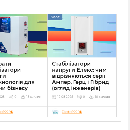
Блог
рати
Стабілізатори
лізатори
напруги Елекс: чим
ги
відрізняються серії
хнологія для
Ампер, Герц і Гібрид
чи бізнесу
(огляд інженерів)
025
0
15 хвилин
19 08 2025
0
10 хвилин
tro100 YK
Electro100 YK