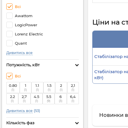
Всі
Awattom
Ціни на с
LogicPower
Lorenz Electric
Quant
Дивитись все
Стабілізатор н
Потужність, кВт
Стабілізатор н
Всі
кВт)
0.80
1
1.1
1.5
2
2,1
(1)
(1)
(1)
(1)
(1)
(1)
2.2
2,7
4.5
5.5
6
6,4
(1)
(1)
(1)
(9)
(3)
(1)
Дивитись все
(53)
Новинки в 
Кількість фаз