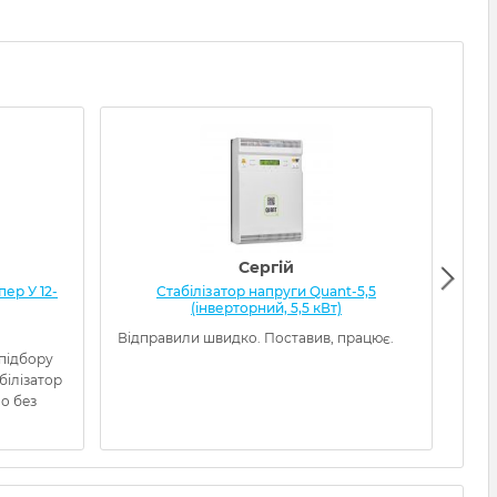
Сергій
ер У 12-
Стабілізатор напруги Quant-5,5
Ста
(інверторний, 5,5 кВт)
Відправили швидко. Поставив, працює.
Това
 підбору
кори
білізатор
наді
о без