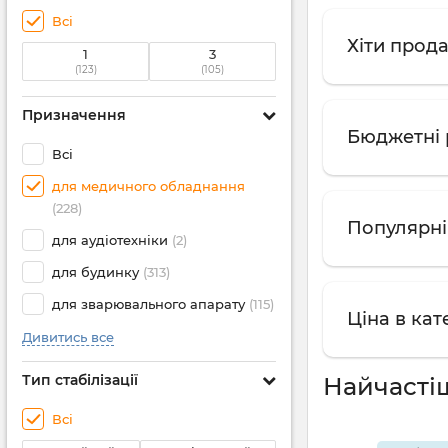
Всі
Хіти прода
1
3
(123)
(105)
Призначення
Бюджетні р
Всі
для медичного обладнання
(228)
Популярні 
для аудіотехніки
(2)
для будинку
(313)
для зварювального апарату
(115)
Ціна в кат
Дивитись все
Тип стабілізації
Найчасті
Всі