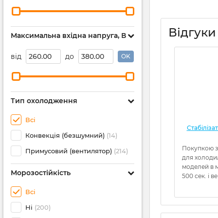
Відгуки
Максимальна вхідна напруга, В
від
до
OK
Тип охолодження
Всі
Стабіліза
Конвекція (безшумний)
(14)
Покупкою з
Примусовий (вентилятор)
(214)
для холоди
моделей в м
Морозостійкість
500 сек. і в
Всі
Ні
(200)