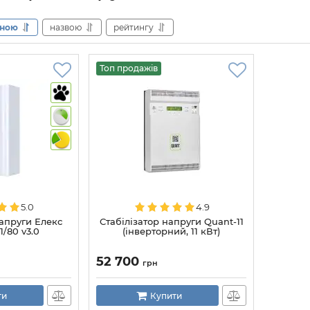
іною
назвою
рейтингу
Топ продажів
5.0
4.9
напруги Елекс
Стабілізатор напруги Quant-11
1/80 v3.0
(інверторний, 11 кВт)
52 700
грн
ти
Купити