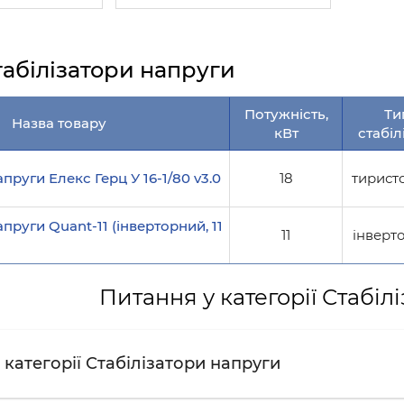
табілізатори напруги
Потужність,
Ти
Назва товару
кВт
стабілі
апруги Елекс Герц У 16-1/80 v3.0
18
тирист
апруги Quant-11 (інверторний, 11
11
інверт
Питання у категорії Стабіл
категорії Стабілізатори напруги