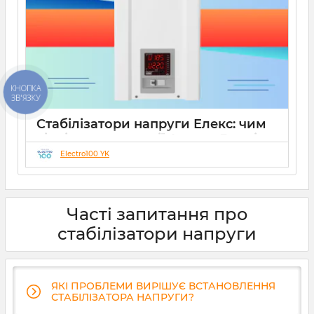
КНОПКА
ЗВ'ЯЗКУ
Стабілізатори напруги Елекс: чим
відрізняються серії Ампер, Герц і
Гібрид (огляд інженерів)
Electro100 YK
19 08 2025
0
10 хвилин
Часті запитання про
стабілізатори напруги
ЯКІ ПРОБЛЕМИ ВИРІШУЄ ВСТАНОВЛЕННЯ
СТАБІЛІЗАТОРА НАПРУГИ?