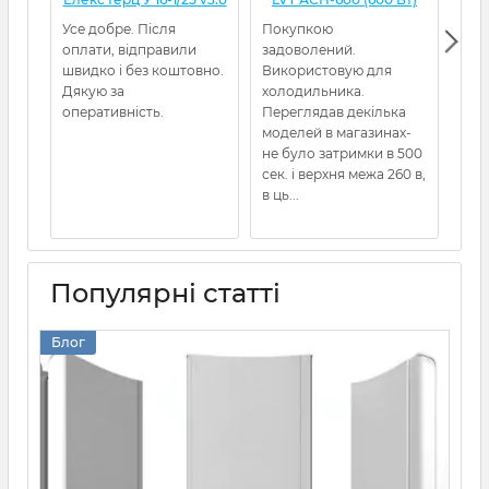
Усе добре. Після
Покупкою
Дуж
оплати, відправили
задоволений.
про
швидко і без коштовно.
Використовую для
Кон
Дякую за
холодильника.
роз
оперативність.
Переглядав декілька
під
моделей в магазинах-
Що 
не було затримки в 500
Ста
сек. і верхня межа 260 в,
пра
в ць...
фак
Популярні статті
Блог