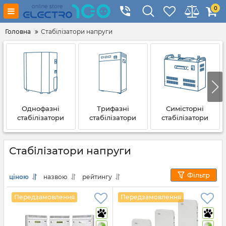
0
Головна
Стабілізатори напруги
Однофазні
Трифазні
Симісторні
стабілізатори
стабілізатори
стабілізатори
Стабілізатори напруги
Фільтр
ціною
назвою
рейтингу
Передзамовлення
Передзамовлення