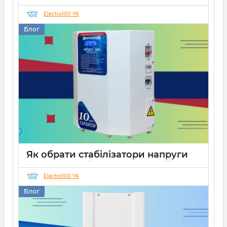
роботи СЕС
Electro100 YK
14 10 2025
0
Блог
Як обрати стабілізатори напруги
Укртехнологія для дому чи бізнесу
Electro100 YK
26 08 2025
0
15 хвилин
Блог