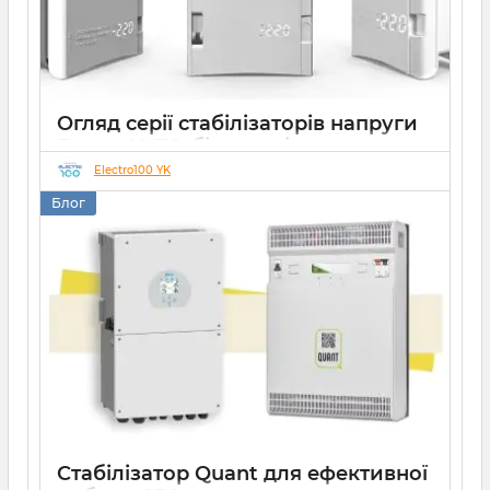
Огляд серії стабілізаторів напруги
Елекс АНТС: більше ніж просто
захист
Electro100 YK
Блог
22 07 2026
0
10 хвилин
Стабілізатор Quant для ефективної