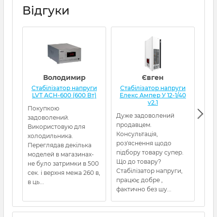
Відгуки
Володимир
Євген
Стабілізатор напруги
Стабілізатор напруги
Ст
LVT АСН-600 (600 Вт)
Елекс Ампер У 12-1/40
Qua
v2.1
Покупкою
Дуже задоволений
Від
задоволений.
продавцем.
Пос
Використовую для
Консультація,
холодильника.
роз'яснення щодо
Переглядав декілька
підбору товару супер.
моделей в магазинах-
Що до товару?
не було затримки в 500
Стабілізатор напруги,
сек. і верхня межа 260 в,
працює добре ,
в ць...
фактично без шу...