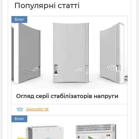
Популярні статті
Блог
Огляд серії стабілізаторів напруги
Елекс АНТС: більше ніж просто
захист
Electro100 YK
Блог
22 07 2026
0
10 хвилин