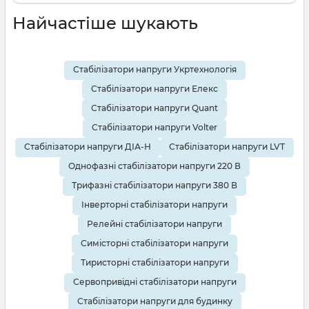
телевізора.
Найчастіше шукають
З точним підбором потужності та фазності.
Від популярних брендів
LVT, Елекс, Volter
Стабілізатори напруги Укртехнологія
Quant, Укртехнологія
та інших українських
Стабілізатори напруги Елекс
виробників.
Стабілізатори напруги Quant
Доступні різноманітні форми оплати, включно з
Стабілізатори напруги Volter
Оплатою частинами
.
Стабілізатори напруги ДІА-Н
Стабілізатори напруги LVT
Однофазні стабілізатори напруги 220 В
Трифазні стабілізатори напруги 380 В
Інверторні стабілізатори напруги
Релейні стабілізатори напруги
Симісторні стабілізатори напруги
Тиристорні стабілізатори напруги
Сервопривідні стабілізатори напруги
Стабілізатори напруги для будинку