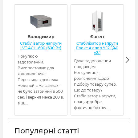
Володимир
Євген
Стабілізатор напруги
Стабілізатор напруги
Ст
LVT АСН-600 (600 Вт)
Елекс Ампер У 12-1/40
Qua
v2.1
Покупкою
Дуже задоволений
Від
задоволений.
продавцем.
Пос
Використовую для
Консультація,
холодильника.
роз'яснення щодо
Переглядав декілька
підбору товару супер.
моделей в магазинах-
Що до товару?
не було затримки в 500
Стабілізатор напруги,
сек. і верхня межа 260 в,
працює добре ,
в ць...
фактично без шу...
Популярні статті