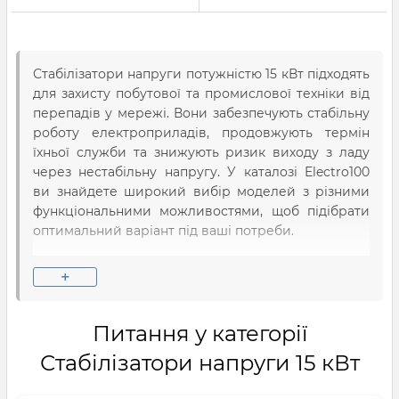
Стабілізатори напруги потужністю 15 кВт підходять
для захисту побутової та промислової техніки від
перепадів у мережі. Вони забезпечують стабільну
роботу електроприладів, продовжують термін
їхньої служби та знижують ризик виходу з ладу
через нестабільну напругу. У каталозі Electro100
ви знайдете широкий вибір моделей з різними
функціональними можливостями, щоб підібрати
оптимальний варіант під ваші потреби.
Чому варто обрати стабілізатор
+
напруги 15 кВт?
Такі моделі підходять для використання в
Питання у категорії
приватних будинках, квартирах, офісах та на
виробництві. Вони забезпечують ефективний
Стабілізатори напруги 15 кВт
захист котлів, холодильників, телевізорів,
серверного обладнання та іншої техніки.