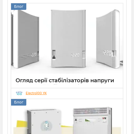
Блог
Огляд серії стабілізаторів напруги
Елекс АНТС: більше ніж просто
захист
Electro100 YK
Блог
22 07 2026
0
10 хвилин