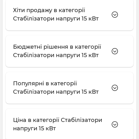
Хіти продажу в категорії
Переваги стабілізаторів від Electro100
Стабілізатори напруги 15 кВт
Широкий асортимент моделей у наявності.
Перевірена якість від українських
виробників.
Бюджетні рішення в категорії
Стабілізатори напруги 15 кВт
Консультації та допомога у виборі під
потрібну потужність та фазність.
Гарантія та сервісне обслуговування.
Популярні в категорії
Ціни та купівля стабілізаторів
Стабілізатори напруги 15 кВт
У нашому каталозі представлений широкий
асортимент моделей з можливістю доставки по
всій Україні. Ви можете купити стабілізатор
Ціна в категорії Стабілізатори
напруги:
напруги 15 кВт
Для дому та квартири, котла, холодильника,