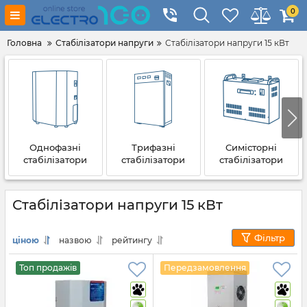
0
Головна
Стабілізатори напруги
Стабілізатори напруги 15 кВт
Однофазні
Трифазні
Симісторні
стабілізатори
стабілізатори
стабілізатори
Стабілізатори напруги 15 кВт
Фільтр
ціною
назвою
рейтингу
Топ продажів
Передзамовлення