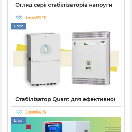
Огляд серії стабілізаторів напруги
Елекс АНТС: більше ніж просто
захист
Electro100 YK
Блог
22 07 2026
0
10 хвилин
Стабілізатор Quant для ефективної
роботи СЕС
Electro100 YK
14 10 2025
0
Блог