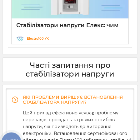
Стабілізатори напруги Елекс: чим
відрізняються серії Ампер, Герц і
Гібрид (огляд інженерів)
Electro100 YK
19 08 2025
0
10 хвилин
Часті запитання про
стабілізатори напруги
ЯКІ ПРОБЛЕМИ ВИРІШУЄ ВСТАНОВЛЕННЯ
СТАБІЛІЗАТОРА НАПРУГИ?
Цей прилад ефективно усуває проблему
перепадів, просідань та різких стрибків
напруги, які призводять до вигоряння
електроніки. Встановлення сертифікованого