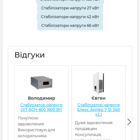
Стабілізатори напруги 27 кВт
Стабілізатори напруги 42 кВт
Стабілізатори напруги 66 кВт
Відгуки
Володимир
Євген
Стабілізатор напруги
Стабілізатор напруги
Ст
LVT АСН-600 (600 Вт)
Елекс Ампер У 12-1/40
Qua
v2.1
Покупкою
Дуже задоволений
Від
задоволений.
продавцем.
Пос
Використовую для
Консультація,
холодильника.