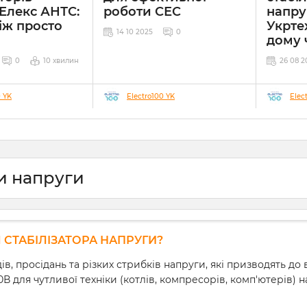
Елекс АНТС:
роботи СЕС
напру
іж просто
Укрте
14 10 2025
0
дому 
0
10 хвилин
26 08 2
0 YK
Electro100 YK
Elec
ри напруги
СТАБІЛІЗАТОРА НАПРУГИ?
, просідань та різких стрибків напруги, які призводять до
20В для чутливої техніки (котлів, компресорів, комп'ютерів)