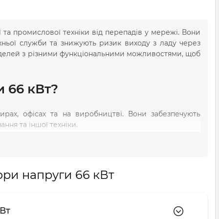
ї та промислової техніки від перепадів у мережі. Вони
хньої служби та знижують ризик виходу з ладу через
 моделей з різними функціональними можливостями, щоб
и 66 кВт?
ирах, офісах та на виробництві. Вони забезпечують
ння та іншої техніки.
тори напруги 66 кВт
кВт
сть.