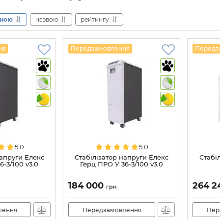
іною
назвою
рейтингу
ня
Передзамовлення
Передз
5.0
5.0
напруги Елекс
Стабілізатор напруги Елекс
Стабіл
6-3/100 v3.0
Герц ПРО У 36-3/100 v3.0
184 000
264 
грн
лення
Передзамовлення
Пер