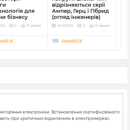
ги
відрізняються серії
хнологія для
Ампер, Герц і Гібрид
чи бізнесу
(огляд інженерів)
025
0
15 хвилин
19 08 2025
0
10 хвилин
tro100 YK
Electro100 YK
 вигоряння електроніки. Встановлення сертифікованого
 навіть при критичних відхиленнях в електромережі,