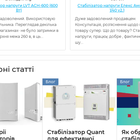
тор напруги LVT АСН-600 (600
Стабілізатор напруги Елекс Амп
Вт)
1/40 v2.1
адоволений. Використовую
Дуже задоволений продавцем.
льника. Переглядав декілька
Консультація, роз'яснення щодо
агазинах- не було затримки в
товару супер. Що до товару? Ста
ерхня межа 260 в, в ць...
напруги, працює добре , фактичн
шу...
ні статті
Блог
Блог
ії
Стабілізатор Quant
Як об
торів
для ефективної
стабі