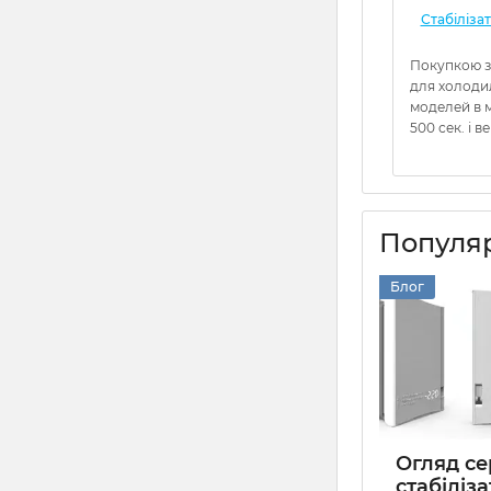
Стабіліза
Покупкою з
для холоди
моделей в м
500 сек. і в
Популяр
Блог
Огляд сер
стабіліза