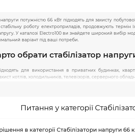
 напруги потужністю 66 кВт підходять для захисту побутово
 стабільну роботу електроприладів, продовжують термін ї
апругу. У каталозі Electro100 ви знайдете широкий вибір
имальний варіант під ваші потреби.
рто обрати стабілізатор напруг
підходять для використання в приватних будинках, кварт
хист котлів, холодильників, телевізорів, серверного обладна
и стабілізаторів від Electro100
Питання у категорії Стабіліза
сортимент моделей у наявності.
 якість від українських виробників.
ішення в категорії Стабілізатори напруги 66 
ії та допомога у виборі під потрібну потужність та фазні