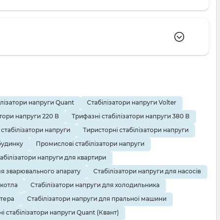
ивістю доставки по всій Україні. Ви можете купити
ілізатори напруги Quant
Стабілізатори напруги Volter
тори напруги 220 В
Трифазні стабілізатори напруги 380 В
 стабілізатори напруги
Тиристорні стабілізатори напруги
 інших українських виробників.
будинку
Промислові стабілізатори напруги
абілізатори напруги для квартири
ля зварювального апарату
Стабілізатори напруги для насосів
 котла
Стабілізатори напруги для холодильника
ютера
Стабілізатори напруги для пральної машини
і стабілізатори напруги Quant (Квант)