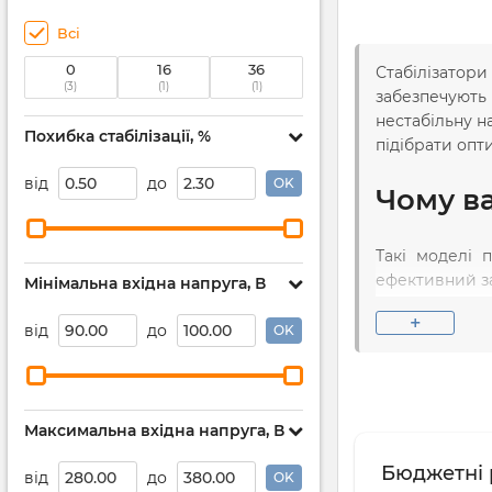
Всі
0
16
36
Стабілізатори
(3)
(1)
(1)
забезпечують
нестабільну н
Похибка стабілізації, %
підібрати опт
від
до
OK
Чому ва
Такі моделі 
ефективний за
Мінімальна вхідна напруга, В
+
Переваг
від
до
OK
Широкий а
Максимальна вхідна напруга, В
Перевірена
Бюджетні р
від
до
OK
Консультац