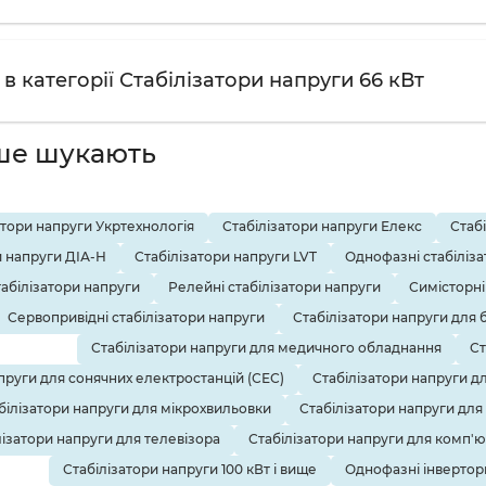
та сервісне обслуговування.
в категорії Стабілізатори напруги 66 кВт
 купівля стабілізаторів
алозі представлений широкий асортимент моделей з можл
ше шукають
апруги:
а квартири, котла, холодильника, телевізора.
атори напруги Укртехнологія
Стабілізатори напруги Елекс
Стаб
и напруги ДІА-Н
Стабілізатори напруги LVT
Однофазні стабіліза
підбором потужності та фазності.
табілізатори напруги
Релейні стабілізатори напруги
Симісторні
ярних брендів
LVT, Елекс, Volter Quant, Укртехнологія
та
Сервопривідні стабілізатори напруги
Стабілізатори напруги для 
Стабілізатори напруги для медичного обладнання
Ст
оманітні форми оплати, включно з
Оплатою частинами
.
пруги для сонячних електростанцій (СЕС)
Стабілізатори напруги д
білізатори напруги для мікрохвильовки
Стабілізатори напруги для
лізатори напруги для телевізора
Стабілізатори напруги для комп'
Стабілізатори напруги 100 кВт і вище
Однофазні інверторн