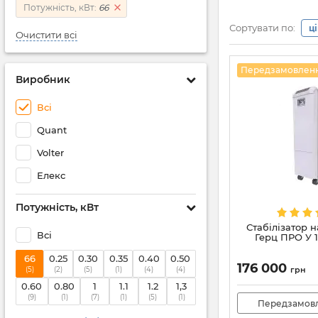
Потужність, кВт:
66
Сортувати по:
ц
Очистити всі
Передзамовлен
Виробник
Всі
Quant
Volter
Елекс
Потужність, кВт
Стабілізатор 
Всі
Герц ПРО У 1
66
0.25
0.30
0.35
0.40
0.50
176 000
(5)
(2)
(5)
(1)
(4)
(4)
грн
0.60
0.80
1
1.1
1.2
1,3
(9)
(1)
(7)
(1)
(5)
(1)
Передзамов