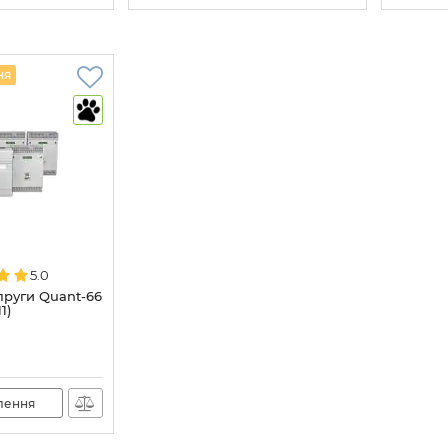
ня
5.0
пруги Quant-66
1)
лення