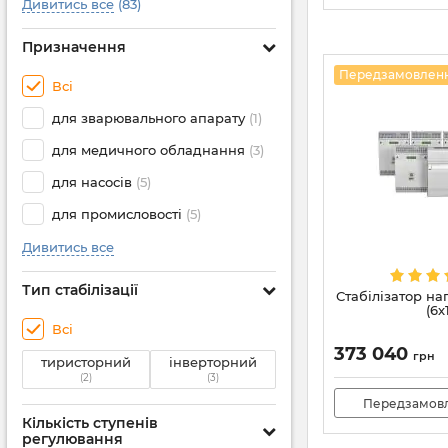
Дивитись все
(83)
Призначення
Передзамовлен
Всі
для зварювального апарату
(1)
для медичного обладнання
(3)
для насосів
(5)
для промисловості
(5)
Дивитись все
Тип стабілізації
Стабілізатор на
(6х1
Всі
373 040
грн
тиристорний
інверторний
(2)
(3)
Передзамов
Кількість ступенів
регулювання