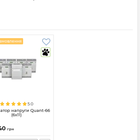
амовлення
5.0
затор напруги Quant-66
(6х11)
040
грн