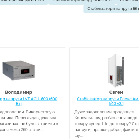
Стабілізатори напруги 66 
Володимир
Євген
тор напруги LVT АСН-600 (600
Стабілізатор напруги Елекс Амп
Вт)
1/40 v2.1
адоволений. Використовую
Дуже задоволений продавцем.
льника. Переглядав декілька
Консультація, роз'яснення щодо
агазинах- не було затримки в
товару супер. Що до товару? Ста
ерхня межа 260 в, в ць...
напруги, працює добре , фактичн
шу...