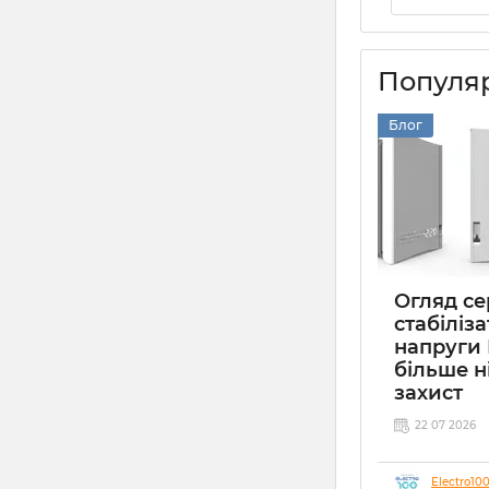
Популяр
Блог
Огляд сер
стабіліза
напруги 
більше н
захист
22 07 2026
Electro10