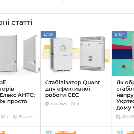
ні статті
Блог
Блог
ії
Стабілізатор Quant
Як об
торів
для ефективної
стабі
Елекс АНТС:
роботи СЕС
напру
іж просто
Укрте
14 10 2025
0
дому 
0
10 хвилин
26 08 2
0 YK
Electro100 YK
Elec