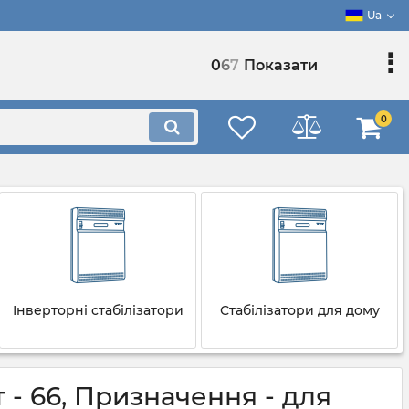
Ua
0
6
7
Показати
0
Інверторні стабілізатори
Стабілізатори для дому
т - 66, Призначення - для