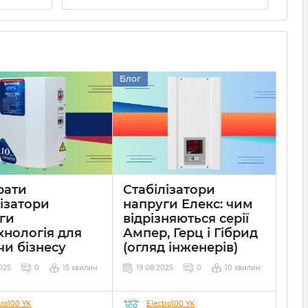
Блог
рати
Стабілізатори
лізатори
напруги Елекс: чим
ги
відрізняються серії
хнологія для
Ампер, Герц і Гібрид
чи бізнесу
(огляд інженерів)
025
0
15 хвилин
19 08 2025
0
10 хвилин
tro100 YK
Electro100 YK