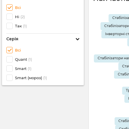
Всі
Ні
(2)
Стабіліз
Так
(1)
Стабілізатор
Інверторні с
Серія
Всі
Стабілізатори на
Quant
(1)
Ста
Smart
(1)
Стабі
Smart (мороз)
(1)
Т
Стабі
Стабі