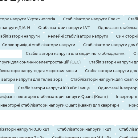
атори напруги Укртехнологія
Стабілізатори напруги Елекс
Стаб
и напруги ДІА-Н
Стабілізатори напруги LVT
Однофазні стабіліза
табілізатори напруги
Релейні стабілізатори напруги
Симісторні
Сервопривідні стабілізатори напруги
Стабілізатори напруги для 
Стабілізатори напруги для медичного обладнання
Ст
пруги для сонячних електростанцій (СЕС)
Стабілізатори напруги д
білізатори напруги для мікрохвильовки
Стабілізатори напруги для
лізатори напруги для телевізора
Стабілізатори напруги для комп'
Стабілізатори напруги 100 кВт і вище
Однофазні інверторн
рифазні інверторні стабілізатори напруги Quant (Квант)
Інверторні
Інверторні стабілізатори напруги Quant (Квант) для квартири
Тирис
лізатори напруги 0.30 кВт
Стабілізатори напруги 1 кВт
Стабіліза
лізатори напруги 7 кВт
Стабілізатори напруги 16.5 кВт
Стабіліза