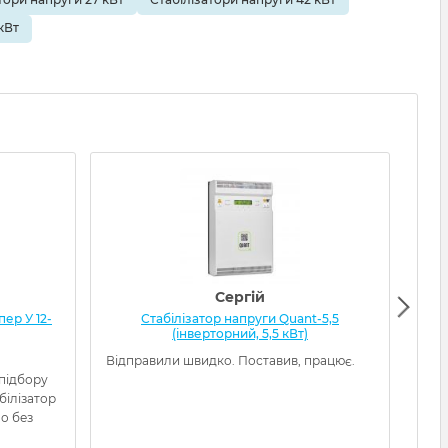
кВт
Сергій
ер У 12-
Стабілізатор напруги Quant-5,5
Ста
(інверторний, 5,5 кВт)
Відправили швидко. Поставив, працює.
Това
 підбору
кори
білізатор
наді
о без