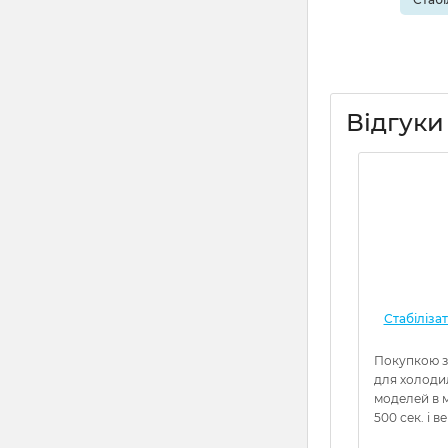
Відгуки
Стабіліза
Покупкою з
для холоди
моделей в м
500 сек. і в