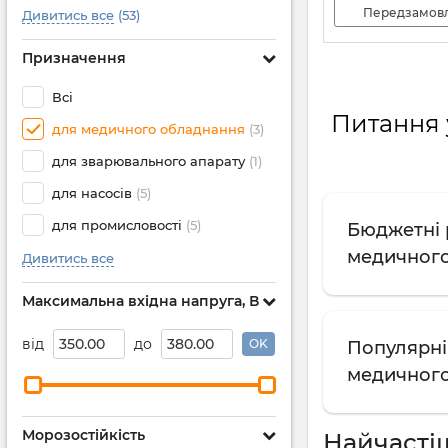
Передзамов
Дивитись все
(53)
Призначення
Всі
Питання у
для медичного обладнання
(3)
для зварювального апарату
(1)
для насосів
(5)
для промисловості
(5)
Бюджетні р
медичног
Дивитись все
Максимальна вхідна напруга, В
від
до
OK
Популярні 
медичног
Морозостійкість
Найчасті