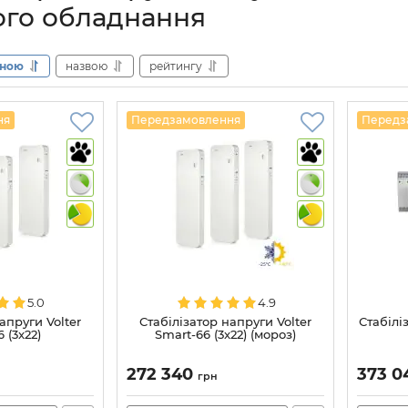
го обладнання
іною
назвою
рейтингу
ня
Передзамовлення
Передз
5.0
4.9
апруги Volter
Стабілізатор напруги Volter
Стабілі
 (3x22)
Smart-66 (3x22) (мороз)
272 340
373 
грн