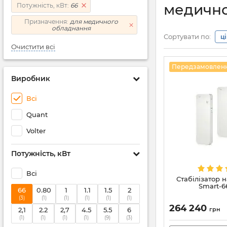
медично
Потужність, кВт:
66
Призначення:
для медичного
обладнання
Сортувати по:
ц
Очистити всі
Передзамовлен
Виробник
Всі
Quant
Volter
Потужність, кВт
Всі
Стабілізатор н
Smart-66
66
0.80
1
1.1
1.5
2
(3)
(1)
(1)
(1)
(1)
(1)
264 240
2,1
2.2
2,7
4.5
5.5
6
грн
(1)
(1)
(1)
(1)
(9)
(3)