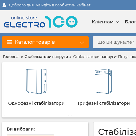
Доброго дня,
увійдіть в особистий кабінет
Клієнтам
Бло
Каталог товарів
Головна
Стабілізатори напруги
Стабілізатори напруги: Потужніс
Однофазні стабілізатори
Трифазні стабілізатори
Ви вибрали:
Стабіліз