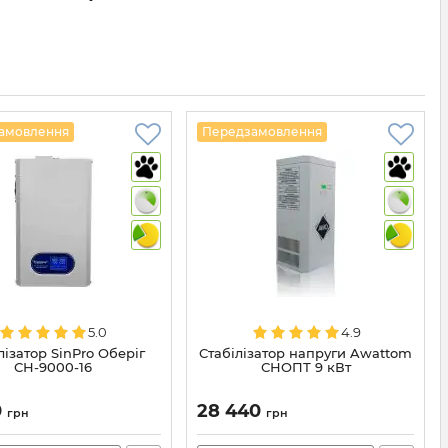
амовлення
Передзамовлення
5.0
4.9
лізатор SinPro Оберіг
Стабілізатор напруги Awattom
СН-9000-16
СНОПТ 9 кВт
0
28 440
грн
грн