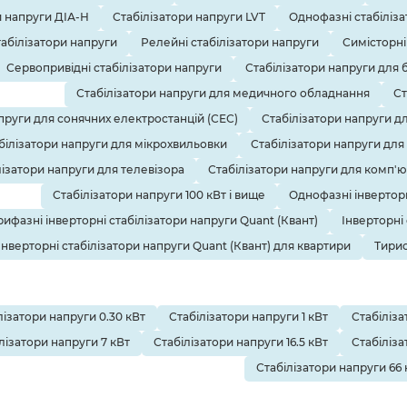
и напруги ДІА-Н
Стабілізатори напруги LVT
Однофазні стабіліза
табілізатори напруги
Релейні стабілізатори напруги
Симісторні
Сервопривідні стабілізатори напруги
Стабілізатори напруги для 
Стабілізатори напруги для медичного обладнання
Ст
пруги для сонячних електростанцій (СЕС)
Стабілізатори напруги д
білізатори напруги для мікрохвильовки
Стабілізатори напруги для
лізатори напруги для телевізора
Стабілізатори напруги для комп'
Стабілізатори напруги 100 кВт і вище
Однофазні інверторн
рифазні інверторні стабілізатори напруги Quant (Квант)
Інверторні
Інверторні стабілізатори напруги Quant (Квант) для квартири
Тирис
лізатори напруги 0.30 кВт
Стабілізатори напруги 1 кВт
Стабіліза
лізатори напруги 7 кВт
Стабілізатори напруги 16.5 кВт
Стабіліза
Стабілізатори напруги 66 