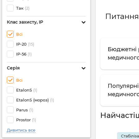
Так
(2)
Питання 
Клас захисту, IP
Всі
IP-20
(15)
Бюджетні р
IP-56
(1)
медичног
Серія
Всі
Популярні 
EtalonS
(1)
медичног
EtalonS (мороз)
(1)
Parus
(1)
Найчасті
Prostor
(1)
Дивитись все
Стабіліз