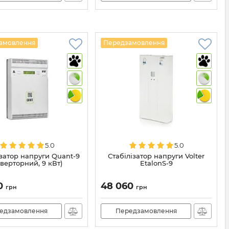
амовлення
Передзамовлення
5.0
5.0
ізатор напруги Quant-9
Стабілізатор напруги Volter
нверторний, 9 кВт)
EtalonS-9
0
48 060
грн
грн
едзамовлення
Передзамовлення