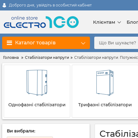
Доброго дня,
увійдіть в особистий кабінет
Клієнтам
Бло
Каталог товарів
Головна
Стабілізатори напруги
Стабілізатори напруги: Потужніс
Однофазні стабілізатори
Трифазні стабілізатори
Ви вибрали:
Стабіліз