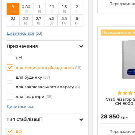
Передзамов
9
0.80
1
1.1
1.5
2
(16)
(1)
(1)
(1)
(1)
(1)
2,1
2.2
2,7
4.5
5.5
6
(1)
(1)
(1)
(1)
(9)
(3)
Передзамовлен
Дивитись все
(53)
Призначення
Всі
для медичного обладнання
(16)
для будинку
(37)
для зварювального апарату
(8)
для квартири
(38)
Стабілізатор 
СН-9000-
Дивитись все
28 850
грн
Тип стабілізації
Всі
Передзамов