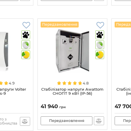
Передзамовлення
Передз
4.9
4.8
апруги Volter
Стабілізатор напруги Awattom
Стабіл
s-9
СНОПТ 9 кВт (IP-56)
(і
41 940
47 70
грн
то з
Передзамовлення
Пер
обництва