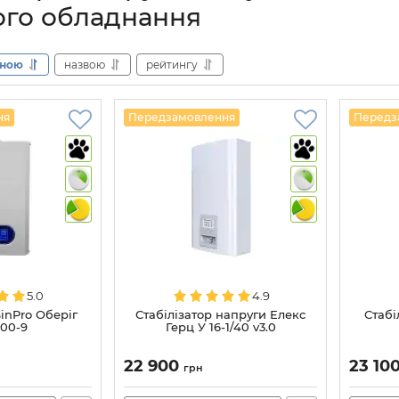
го обладнання
іною
назвою
рейтингу
ня
Передзамовлення
Передз
5.0
4.9
SinPro Оберіг
Стабілізатор напруги Елекс
Стабі
00-9
Герц У 16-1/40 v3.0
22 900
23 10
грн