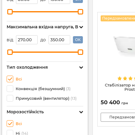
Передзамовлен
Максимальна вхідна напруга, В
від
до
OK
Тип охолодження
Всі
Стабілізатор н
Конвекція (безшумний)
(3)
Prost
Примусовий (вентилятор)
(13)
50 400
грн
Морозостійкість
Передзамов
Всі
Ні
(14)