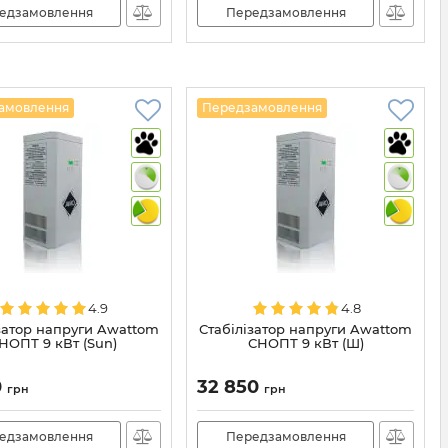
едзамовлення
Передзамовлення
амовлення
Передзамовлення
4.9
4.8
затор напруги Awattom
Стабілізатор напруги Awattom
НОПТ 9 кВт (Sun)
СНОПТ 9 кВт (Ш)
0
32 850
грн
грн
едзамовлення
Передзамовлення