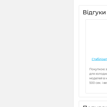
Відгуки
Стабіліза
Покупкою з
для холоди
моделей в м
500 сек. і в