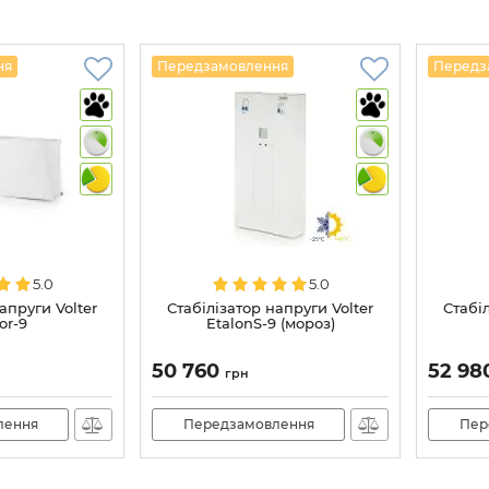
ня
Передзамовлення
Передз
5.0
5.0
апруги Volter
Стабілізатор напруги Volter
Стабіл
or-9
EtalonS-9 (мороз)
50 760
52 98
грн
лення
Передзамовлення
Пер