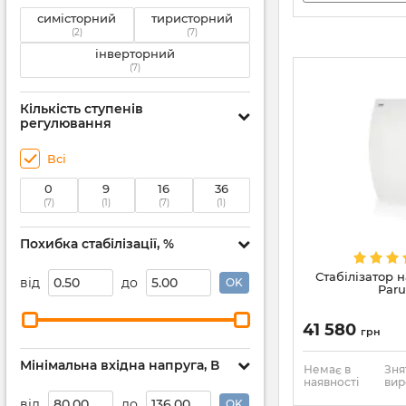
симісторний
тиристорний
(2)
(7)
інверторний
(7)
Кількість ступенів
регулювання
Всі
0
9
16
36
(7)
(1)
(7)
(1)
Похибка стабілізації, %
Стабілізатор н
від
до
OK
Paru
41 580
грн
Мінімальна вхідна напруга, В
Немає в
Зня
наявності
вир
від
до
OK