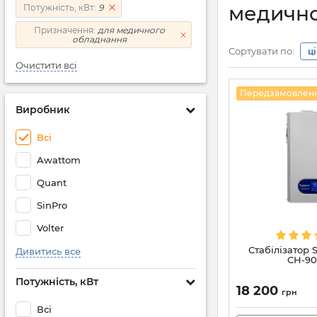
медично
Потужність, кВт:
9
Призначення:
для медичного
обладнання
Сортувати по:
ц
Очистити всі
Передзамовлен
Виробник
Всі
Awattom
Quant
SinPro
Volter
Стабілізатор 
Дивитись все
СН-90
Потужність, кВт
18 200
грн
Всі