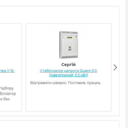
Сергій
ер У 12-
Стабілізатор напруги Quant-5,5
Ста
(інверторний, 5,5 кВт)
Відправили швидко. Поставив, працює.
Това
 підбору
кори
білізатор
наді
о без