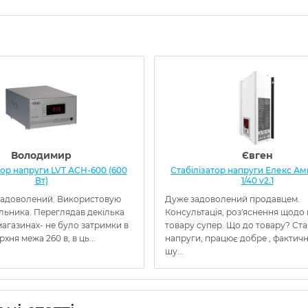
Володимир
Євген
тор напруги LVT АСН-600 (600
Стабілізатор напруги Елекс Амп
Вт)
1/40 v2.1
адоволений. Використовую
Дуже задоволений продавцем.
льника. Переглядав декілька
Консультація, роз'яснення щодо
агазинах- не було затримки в
товару супер. Що до товару? Ста
ерхня межа 260 в, в ць...
напруги, працює добре , фактичн
шу...