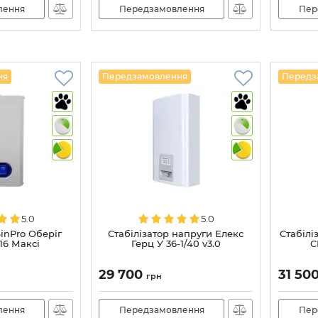
лення
Передзамовлення
Пер
ня
Передзамовлення
Передз
5.0
5.0
SinPro Оберіг
Стабілізатор напруги Елекс
Стабілі
16 Максі
Герц У 36-1/40 v3.0
С
29 700
31 50
грн
лення
Передзамовлення
Пер