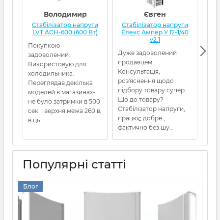
Володимир
Євген
Стабілізатор напруги
Стабілізатор напруги
Ст
LVT АСН-600 (600 Вт)
Елекс Ампер У 12-1/40
Qua
v2.1
Покупкою
Дуже задоволений
Від
задоволений.
продавцем.
Пос
Використовую для
Консультація,
холодильника.
роз'яснення щодо
Переглядав декілька
підбору товару супер.
моделей в магазинах-
Що до товару?
не було затримки в 500
Стабілізатор напруги,
сек. і верхня межа 260 в,
працює добре ,
в ць...
фактично без шу...
Популярні статті
Блог