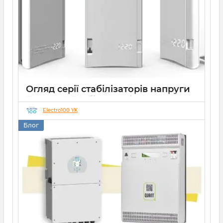
Огляд серії стабілізаторів напруги
Елекс АНТС: більше ніж просто
захист
Electro100 YK
Блог
22 07 2026
0
10 хвилин