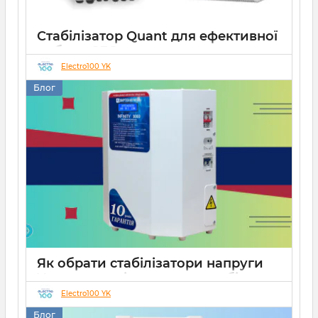
Стабілізатор Quant для ефективної
роботи СЕС
Electro100 YK
14 10 2025
0
Блог
Як обрати стабілізатори напруги
Укртехнологія для дому чи бізнесу
Electro100 YK
26 08 2025
0
15 хвилин
Блог