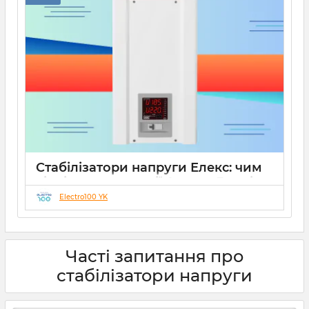
Стабілізатори напруги Елекс: чим
відрізняються серії Ампер, Герц і
Гібрид (огляд інженерів)
Electro100 YK
19 08 2025
0
10 хвилин
Часті запитання про
стабілізатори напруги