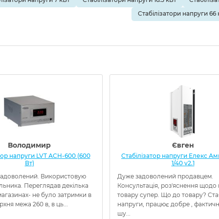
Стабілізатори напруги 66 
Володимир
Євген
тор напруги LVT АСН-600 (600
Стабілізатор напруги Елекс Амп
Вт)
1/40 v2.1
адоволений. Використовую
Дуже задоволений продавцем.
льника. Переглядав декілька
Консультація, роз'яснення щодо
агазинах- не було затримки в
товару супер. Що до товару? Ста
ерхня межа 260 в, в ць...
напруги, працює добре , фактичн
шу...