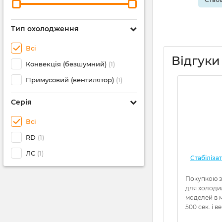
Тип охолодження
Всі
Відгуки
Конвекція (безшумний)
(1)
Примусовий (вентилятор)
(1)
Серія
Всі
RD
(1)
ЛС
(1)
Стабіліза
Покупкою з
для холоди
моделей в м
500 сек. і в