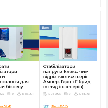
Блог
рати
Стабілізатори
лізатори
напруги Елекс: чим
ги
відрізняються серії
хнологія для
Ампер, Герц і Гібрид
чи бізнесу
(огляд інженерів)
025
0
15 хвилин
19 08 2025
0
10 хвилин
tro100 YK
Electro100 YK