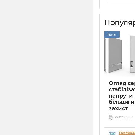
Популяр
Блог
Огляд сер
стабіліза
напруги 
більше н
захист
22 07 2026
Electro10