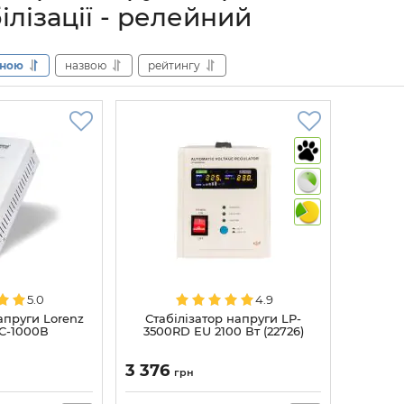
ілізації - релейний
іною
назвою
рейтингу
5.0
4.9
апруги Lorenz
Стабілізатор напруги LP-
ЛС-1000В
3500RD EU 2100 Вт (22726)
3 376
грн