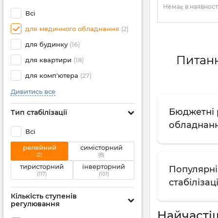
Немає в наявност
Всі
для медичного обладнання
(2)
для будинку
(16)
Питанн
для квартири
(18)
для комп'ютера
(27)
Дивитись все
Бюджетні 
Тип стабілізації
обладнання
Всі
релейний
симісторний
(2)
(8)
тиристорний
інверторний
Популярні
(117)
(101)
стабілізац
Кількість ступенів
регулювання
Найчасті