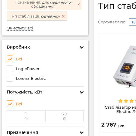
Призначення:
для медичного
Тип стаб
обладнання
Тип стабілізації:
релейний
Сортувати по:
ц
Очистити всі
Виробник
Всі
LogicPower
Lorenz Electric
Потужність, кВт
Всі
Стабілізатор н
Electric 
1
2,1
(1)
(1)
2 767
грн
Призначення