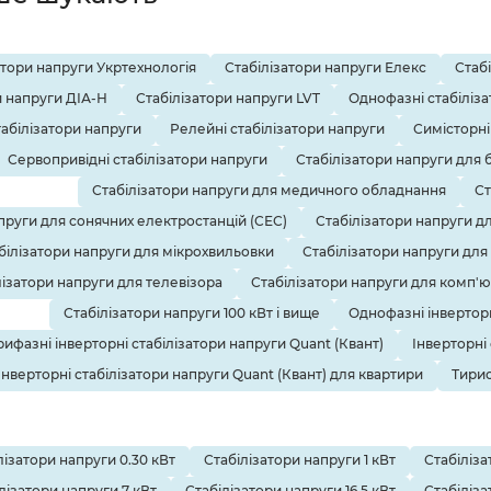
атори напруги Укртехнологія
Стабілізатори напруги Елекс
Стаб
и напруги ДІА-Н
Стабілізатори напруги LVT
Однофазні стабіліза
табілізатори напруги
Релейні стабілізатори напруги
Симісторні
Сервопривідні стабілізатори напруги
Стабілізатори напруги для 
Стабілізатори напруги для медичного обладнання
Ст
пруги для сонячних електростанцій (СЕС)
Стабілізатори напруги д
білізатори напруги для мікрохвильовки
Стабілізатори напруги для
лізатори напруги для телевізора
Стабілізатори напруги для комп'
Стабілізатори напруги 100 кВт і вище
Однофазні інверторн
рифазні інверторні стабілізатори напруги Quant (Квант)
Інверторні
Інверторні стабілізатори напруги Quant (Квант) для квартири
Тирис
лізатори напруги 0.30 кВт
Стабілізатори напруги 1 кВт
Стабіліза
лізатори напруги 7 кВт
Стабілізатори напруги 16.5 кВт
Стабіліза