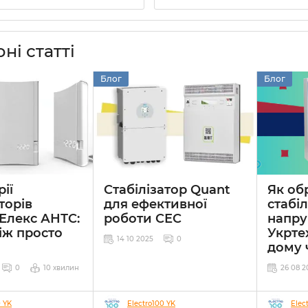
ні статті
Блог
Блог
ії
Стабілізатор Quant
Як об
торів
для ефективної
стабі
Елекс АНТС:
роботи СЕС
напру
іж просто
Укрте
14 10 2025
0
дому 
0
10 хвилин
26 08 2
0 YK
Electro100 YK
Elec