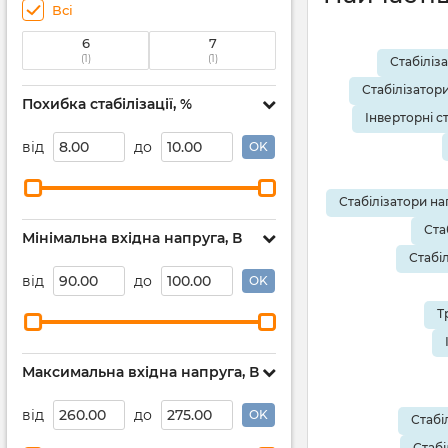
Всі
6
7
(1)
(1)
Стабіліз
Стабілізатор
Похибка стабілізації, %
Інверторні с
від
до
OK
Стабілізатори на
Ста
Мінімальна вхідна напруга, В
Стабі
від
до
OK
Т
Максимальна вхідна напруга, В
від
до
OK
Стабі
Стабі