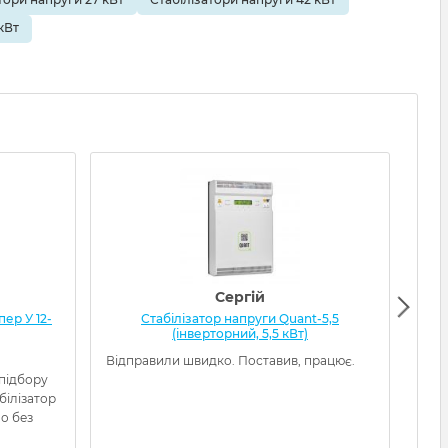
кВт
Сергій
ер У 12-
Стабілізатор напруги Quant-5,5
Ста
(інверторний, 5,5 кВт)
Відправили швидко. Поставив, працює.
Това
 підбору
кори
білізатор
наді
о без