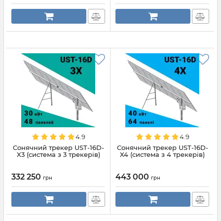
4.9
4.9
Сонячний трекер UST-16D-
Сонячний трекер UST-16D-
X3 (система з 3 трекерів)
X4 (система з 4 трекерів)
332 250
443 000
грн
грн