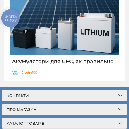
КНОПКА
ЗВ'ЯЗКУ
Акумулятори для СЕС, як правильно
вибрати
Electro100
28 09 2025
0
Звичним явищем є мережеві сонячні електростанції(СЕС)
класичного типу, що працюють на моментальну
генерацію для споживання чи передавання у загальну
КОНТАКТИ
електромережу. Такі СЕС відносно дешеві, прості,
компактніші та достатньо ефективні, що є їх невід’ємною
перевагою, але як у всьому, будь-яка сила одночасно
ПРО МАГАЗИН
породжує слабкість, позаяк, такі електростанції мають
ряд недоліків, а саме: не рівномірна генерація, у дні, коли
КАТАЛОГ ТОВАРІВ
інсоляція різної інтенсивності, це призводить до не