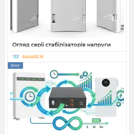
Огляд серії стабілізаторів напруги
Елекс АНТС: більше ніж просто
захист
Electro100 YK
Блог
22 07 2026
0
10 хвилин