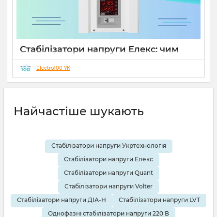
Стабілізатори напруги Елекс: чим
відрізняються серії Ампер, Герц і
Гібрид (огляд інженерів)
Electro100 YK
19 08 2025
0
10 хвилин
Найчастіше шукають
Стабілізатори напруги Укртехнологія
Стабілізатори напруги Елекс
Стабілізатори напруги Quant
Стабілізатори напруги Volter
Стабілізатори напруги ДІА-Н
Стабілізатори напруги LVT
Однофазні стабілізатори напруги 220 В