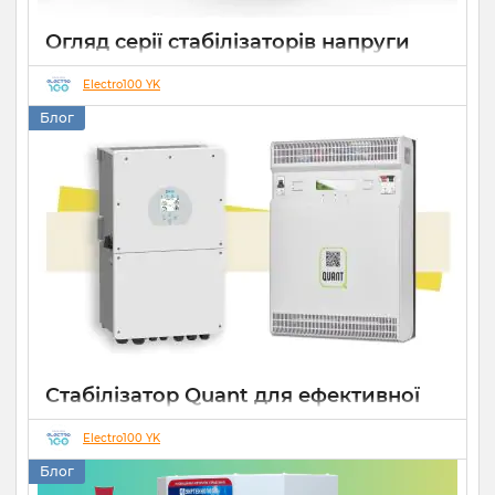
Огляд серії стабілізаторів напруги
Елекс АНТС: більше ніж просто
захист
Electro100 YK
Блог
22 07 2026
0
10 хвилин
Стабілізатор Quant для ефективної
роботи СЕС
Electro100 YK
14 10 2025
0
Блог