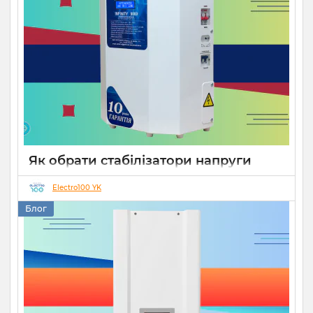
Як обрати стабілізатори напруги
Укртехнологія для дому чи бізнесу
Electro100 YK
26 08 2025
0
15 хвилин
Блог