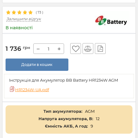
(
73
)
Залишити відгук
В наявності
1 736
грн
−
+
Додати в кошик
Інструкція для Акумулятор BB Battery HR1234W AGM
HR1234W-UA.pdf
Тип акумулятора:
AGM
Напруга акумулятора, В:
12
Ємність АКБ, А год:
9