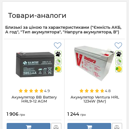
Товари-аналоги
Близькі за ціною та характеристиками ("Ємність АКБ,
А год", "Тип акумулятора", "Напруга акумулятора, В")
4.9
4.8
Акумулятор BB Battery
Акумулятор Ventura HRL
HRL9-12 AGM
1234W (9Aг)
1 906
1 244
грн
грн