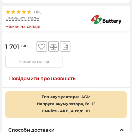
(
66
)
Залишити відгук
Немає на складі
1 701
грн
Немає на складі
Повідомити про наявність
Тип акумулятора:
AGM
Напруга акумулятора, В:
12
Ємність АКБ, А год:
10
Способи доставки