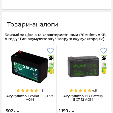
Товари-аналоги
Близькі за ціною та характеристиками ("Ємність АКБ,
А год", "Тип акумулятора", "Напруга акумулятора, В")
4.8
4.8
Акумулятор Ecobat ELC12-7
Акумулятор BB Battery
AGM
BС7-12 AGM
502
1 199
грн
грн