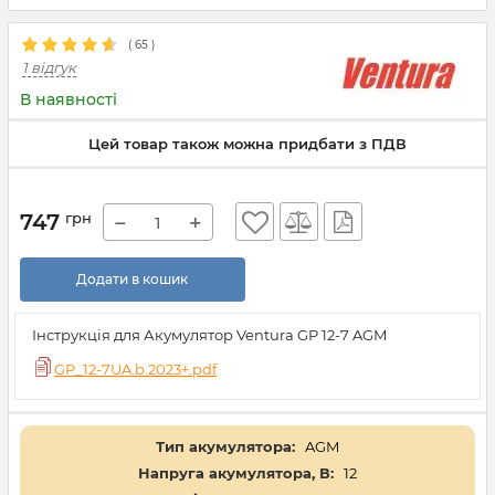
(
65
)
1 відгук
В наявності
Цей товар також можна придбати з ПДВ
747
грн
−
+
Додати в кошик
Інструкція для Акумулятор Ventura GP 12-7 AGM
GP_12-7UA.b.2023+.pdf
Тип акумулятора:
AGM
Напруга акумулятора, В:
12