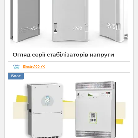
Огляд серії стабілізаторів напруги
Елекс АНТС: більше ніж просто
захист
Electro100 YK
Блог
22 07 2026
0
10 хвилин