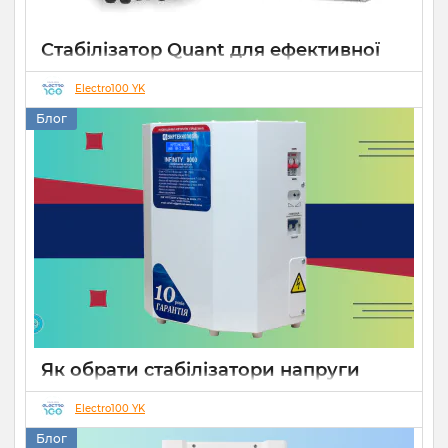
Стабілізатор Quant для ефективної
роботи СЕС
Electro100 YK
14 10 2025
0
Блог
Як обрати стабілізатори напруги
Укртехнологія для дому чи бізнесу
Electro100 YK
26 08 2025
0
15 хвилин
Блог