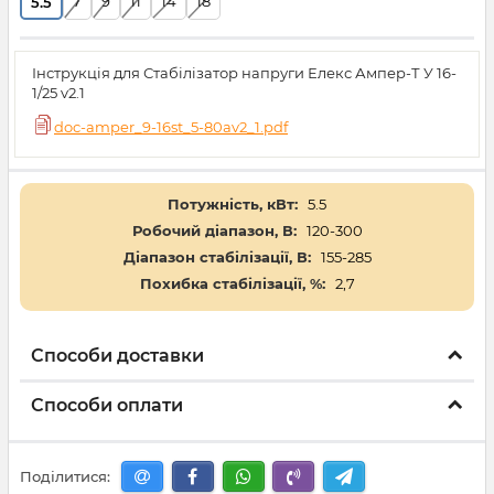
7
9
11
14
18
5.5
Інструкція для Стабілізатор напруги Елекс Ампер-Т У 16-
1/25 v2.1
doc-amper_9-16st_5-80av2_1.pdf
Потужність, кВт:
5.5
Робочий діапазон, В:
120-300
Діапазон стабілізації, В:
155-285
Похибка стабілізації, %:
2,7
Способи доставки
Способи оплати
Поділитися: