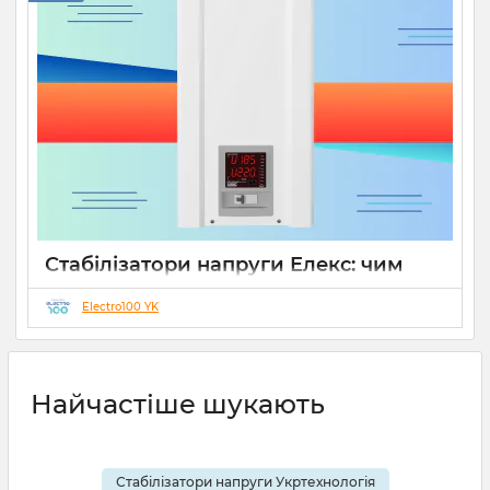
Стабілізатори напруги Елекс: чим
відрізняються серії Ампер, Герц і
Гібрид (огляд інженерів)
Electro100 YK
19 08 2025
0
10 хвилин
Найчастіше шукають
Стабілізатори напруги Укртехнологія