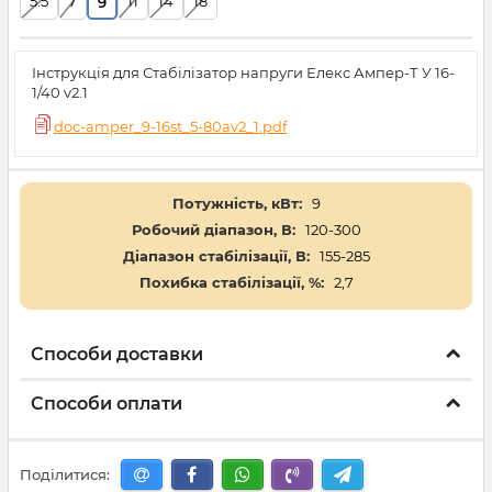
5.5
7
11
14
18
9
Інструкція для Стабілізатор напруги Елекс Ампер-Т У 16-
1/40 v2.1
doc-amper_9-16st_5-80av2_1.pdf
Потужність, кВт:
9
Робочий діапазон, В:
120-300
Діапазон стабілізації, В:
155-285
Похибка стабілізації, %:
2,7
Способи доставки
Способи оплати
Поділитися: