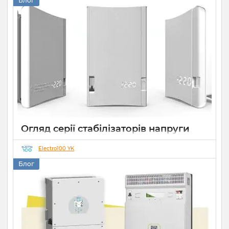
Блог
Огляд серії стабілізаторів напруги
Елекс АНТС: більше ніж просто
захист
Electro100 YK
Блог
22 07 2026
0
10 хвилин