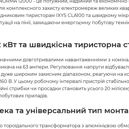
NORMA 12000 - це потужний, надійний та економічно в
 комплексного захисту електромереж великих кварти
відниковим тиристорам IXYS CLA100 та швидкому мік
туації на лінії, захищаючи енергоємну побутову техн
 кВт та швидкісна тиристорна ст
значними довготривалими навантаженнями з номіналь
кача на 63 ампери. Регулювання напруги відбуваєт
ься дуже широким захисним діапазоном, реагуючи на ко
0 В. У цьому робочому інтервалі пристрій стабільно
ійні стрибки чи просадки становить усього 20 мілісе
 побутових приладів.
пека та універсальний тип монт
го тороїдального трансформатора з алюмінієвою обмот