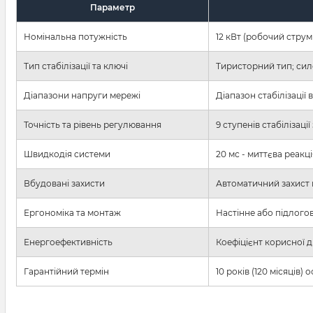
Параметр
Номінальна потужність
12 кВт (робочий стру
Тип стабілізації та ключі
Тиристорний тип; сил
Діапазони напруги мережі
Діапазон стабілізації
Точність та рівень регулювання
9 ступенів стабілізаці
Швидкодія системи
20 мс - миттєва реакц
Вбудовані захисти
Автоматичний захист 
Ергономіка та монтаж
Настінне або підлого
Енергоефективність
Коефіцієнт корисної д
Гарантійний термін
10 років (120 місяців)