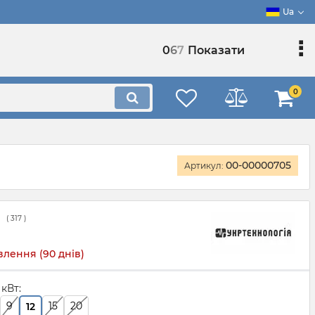
Ua
0
6
7
Показати
0
00-00000705
Артикул:
(
317
)
лення (90 днів)
 кВт:
9
15
20
12