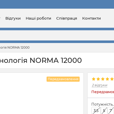
г
Відгуки
Наші роботи
Співпраця
Контакти
логія NORMA 12000
хнологія NORMA 12000
Передзамовлення
2 відгуки
Передзамов
Потужність,
3.5
5
7