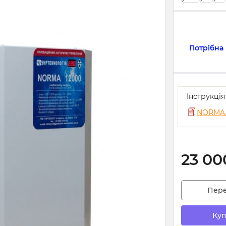
Потрібна
Інструкці
NORMA_
23 00
Пер
Куп