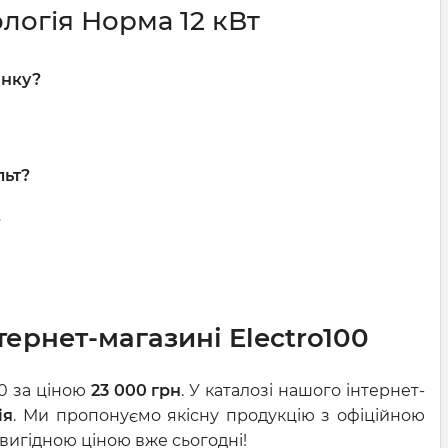
логія Норма 12 кВт
инку?
льт?
?
ернет-магазині Electro100
00 за ціною
23 000 грн
. У каталозі нашого інтернет-
ія
. Ми пропонуємо якісну продукцію з офіційною
 вигідною ціною вже сьогодні!