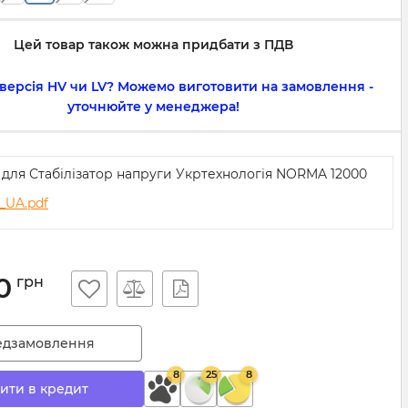
Цей товар також можна придбати з ПДВ
 версія HV чи LV? Можемо виготовити на замовлення -
уточнюйте у менеджера!
я для Стабілізатор напруги Укртехнологія NORMA 12000
UA.pdf
0
грн
едзамовлення
8
25
8
ити в кредит