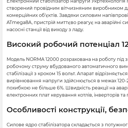
Електронний стабілізатор напруги Укртехнологія 
створений провідним вітчизняним виробником для
комерційних об'єктів. Завдяки силовим напівпро
ATmega8A, пристрій миттєво реагує на аварійні си
насосні станції від виходу з ладу.
Високий робочий потенціал 12
Модель NORMA 12000 розрахована на роботу під 
робочому струму вбудованого автоматичного вими
стабілізації з кроком 15 вольт. Апарат відрізняєт
вирівнювання напруги здійснюється в межах 120-26
похибкою не більше 6%. Швидкість реакції на авар
електронних плат керування котлів, інверторів та
Особливості конструкції, без
Силове ядро стабілізатора складається з потужно