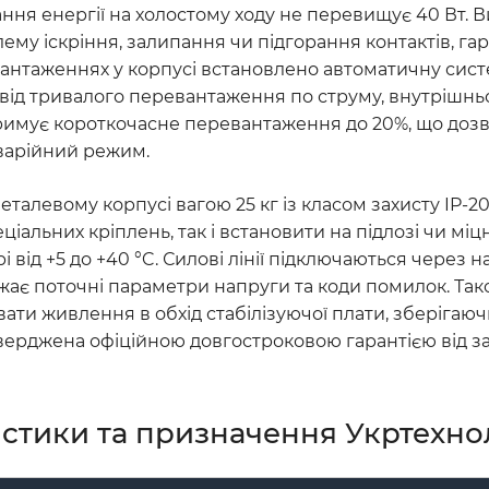
вання енергії на холостому ходу не перевищує 40 Вт.
ему іскріння, залипання чи підгорання контактів, г
антаженнях у корпусі встановлено автоматичну сис
від тривалого перевантаження по струму, внутрішньо
итримує короткочасне перевантаження до 20%, що до
аварійний режим.
алевому корпусі вагою 25 кг із класом захисту IP-2
іальних кріплень, так і встановити на підлозі чи міц
ід +5 до +40 °C. Силові лінії підключаються через н
жає поточні параметри напруги та коди помилок. Т
авати живлення в обхід стабілізуючої плати, зберіг
рджена офіційною довгостроковою гарантією від заво
истики та призначення Укртехно