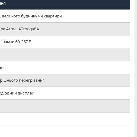
ння
у, великого будинку чи квартири
сора Atmel ATmega8A
а рамки 60-267 В
ння
трішнього перегрівання
лодіодний дисплей