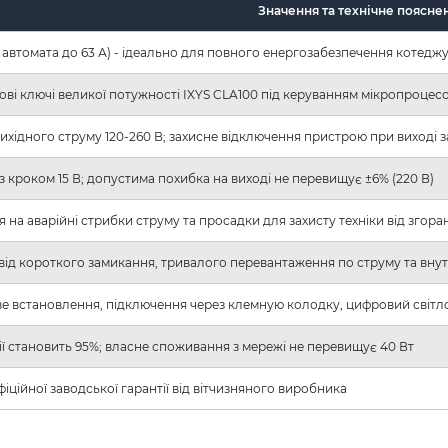
Значення та технічне поясне
м автомата до 63 А) - ідеально для повного енергозабезпечення котедж
ові ключі великої потужності IXYS CLA100 під керуванням мікропроце
 вихідного струму 120-260 В; захисне відключення пристрою при виході з
ї з кроком 15 В; допустима похибка на виході не перевищує ±6% (220 В)
ія на аварійні стрибки струму та просадки для захисту техніки від згора
від короткого замикання, тривалого перевантаження по струму та вну
ве встановлення, підключення через клемную колодку, цифровий світ
ії становить 95%; власне споживання з мережі не перевищує 40 Вт
 офіційної заводської гарантії від вітчизняного виробника