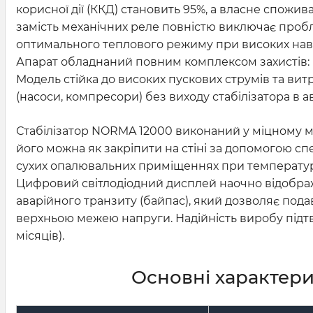
корисної дії (ККД) становить 95%, а власне спожи
замість механічних реле повністю виключає пробл
оптимального теплового режиму при високих нав
Апарат обладнаний повним комплексом захистів: 
Модель стійка до високих пускових струмів та в
(насоси, компресори) без виходу стабілізатора в 
Стабілізатор NORMA 12000 виконаний у міцному мет
його можна як закріпити на стіні за допомогою спец
сухих опалювальних приміщеннях при температурі в
Цифровий світлодіодний дисплей наочно відобра
аварійного транзиту (байпас), який дозволяє под
верхньою межею напруги. Надійність виробу підтве
місяців).
Основні характер