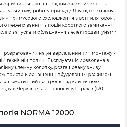
 Використання напівпровідникових тиристорів
арантуючи тиху роботу приладу. Для підтримання
тему примусового охолодження з вентилятором.
го перегрівання та подій короткого замикання.
зволяє запускати обладнання з електродвигунами
0 і розрахований на універсальний тип монтажу -
ній технічній полиці. Експлуатація дозволена в
адійну клемну колодку, розташовану знизу.
акож пристрій оснащений вбудованим режимом
аючи автоматичний контроль над критичною
ду в Черкасах, яка становить 10 років (120
логія NORMA 12000