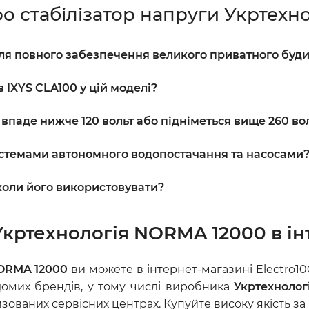
ро стабілізатор напруги Укртехно
 для повного забезпечення великого приватного буд
 IXYS CLA100 у цій моделі?
впаде нижче 120 вольт або підніметься вище 260 во
 системами автономного водопостачання та насосами
 коли його використовувати?
Укртехнологія NORMA 12000 в інт
NORMA 12000
ви можете в інтернет-магазині Electro1
домих брендів, у тому числі виробника
Укртехнолог
ованих сервісних центрах. Купуйте високу якість за