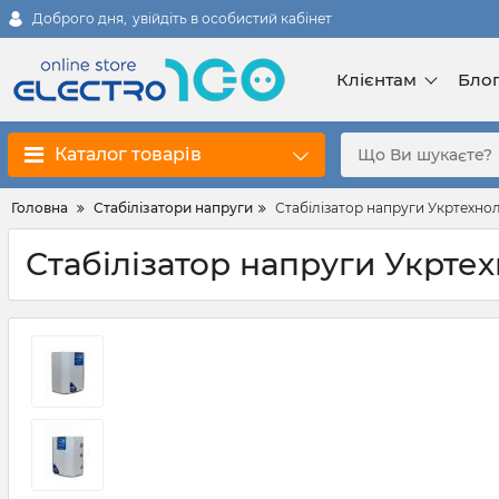
Доброго дня,
увійдіть в особистий кабінет
Клієнтам
Бло
Каталог товарів
Головна
Стабілізатори напруги
Стабілізатор напруги Укртехно
Стабілізатор напруги Укрте