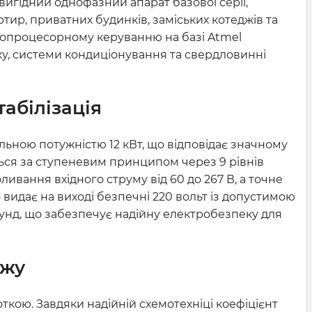
игідний однофазний апарат базової серії,
р, приватних будинків, заміських котеджів та
ропроцесорному керуванню на базі Atmel
іку, системи кондиціонування та свердловинні
абілізація
ною потужністю 12 кВт, що відповідає значному
ься за ступеневим принципом через 9 рівнів
ливання вхідного струму від 60 до 267 В, а точне
 видає на виході безпечні 220 вольт із допустимою
кунд, що забезпечує надійну електробезпеку для
ажу
кою. Завдяки надійній схемотехніці коефіцієнт