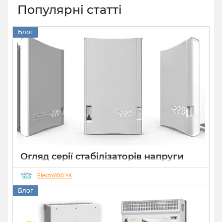
Популярні статті
Блог
Огляд серії стабілізаторів напруги
Елекс АНТС: більше ніж просто
захист
Electro100 YK
Блог
22 07 2026
0
10 хвилин