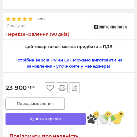
(
328
)
2 відгуки
Передзамовлення (90 днів)
Цей товар також можна придбати з ПДВ
Потрібна версія HV чи LV? Можемо виготовити на
замовлення - уточнюйте у менеджера!
23 900
грн
Передзамовлення
8
25
8
Купити в кредит
Повідомити про наявність