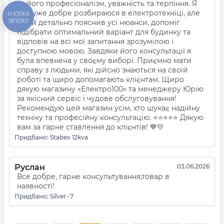
за його професіоналізм, уважність та терпіння. Я
не дуже добре розбираюся в електротехніці, але
КНОПКА
ЗВ'ЯЗКУ
Юрій детально пояснив усі нюанси, допоміг
підібрати оптимальний варіант для будинку та
відповів на всі мої запитання зрозумілою і
доступною мовою. Завдяки його консультації я
була впевнена у своєму виборі. Приємно мати
справу з людьми, які дійсно знаються на своїй
роботі та щиро допомагають клієнтам. Щиро
дякую магазину «Електро100» та менеджеру Юрію
за якісний сервіс і чудове обслуговування!
Рекомендую цей магазин усім, хто шукає надійну
техніку та професійну консультацію. ⭐⭐⭐⭐⭐ Дякую
вам за гарне ставлення до клієнтів! 💙💛
Придбано:
Stabex 12kva
Руслан
03.06.2026
Все добре, гарне консультування,товар в
наявності!
Придбано:
Silver -7