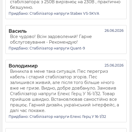
стабілізатора: з 250В вирівнює на 230В , практично
безшумно.
Придбано:
Стабілізатор напруги Stabex VS-5KVA
Василь
26.06.2026
Все чудово! Всім задоволений! Гарне
обслуговування - Рекомендую!
Придбано:
Стабілізатор напруги Quant-9
Володимир
25.06.2026
Виникла в мене така ситуація. Пес перегриз
кабель і старий стабілізатор згорів. Пес
залишився живий, але після того більше нічого
вже не гризе. Видно, добре довбануло. Замовив
Стабілізатор напруги Елекс Герц У 16-1/32. Товар
прийшов швидко. Встановлював самостійно все
працює. Гарний дизайн, український інтерфейс, а
далі час покаже.
Придбано:
Стабілізатор напруги Елекс Герц У 16-1/32