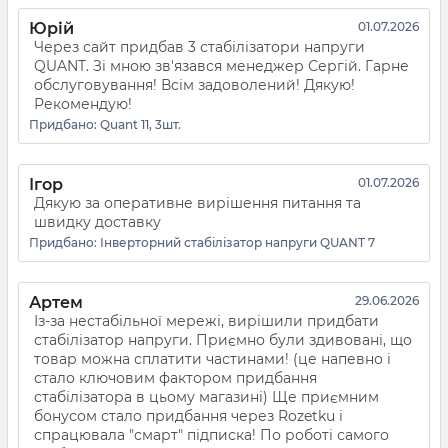
Юрій
01.07.2026
Через сайт придбав 3 стабілізатори напруги
QUANT. Зі мною зв'язався менеджер Сергій. Гарне
обслуговування! Всім задоволений! Дякую!
Рекомендую!
Придбано:
Quant 11, 3шт.
Ігор
01.07.2026
Дякую за оперативне вирішення питання та
швидку доставку
Придбано:
Інверторний стабілізатор напруги QUANT 7
Артем
29.06.2026
Із-за нестабільної мережі, вирішили придбати
стабілізатор напруги. Приємно були здивовані, що
товар можна сплатити частинами! (це напевно і
стало ключовим фактором придбання
стабілізатора в цьому магазині) Ще приємним
бонусом стало придбання через Rozetku і
спрацювала "смарт" підписка! По роботі самого