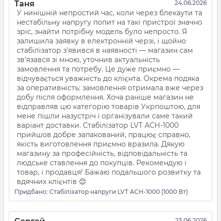
Таня
24.06.2026
У нинішній непростий час, коли через блекаути та
нестабільну напругу попит на такі пристрої значно
зріс, знайти потрібну модель було непросто. Я
залишила заявку в електронній черзі, і щойно
стабілізатор з’явився в наявності — магазин сам
зв’язався зі мною, уточнив актуальність
замовлення та потребу. Це дуже приємно —
відчувається уважність до клієнта. Окрема подяка
за оперативність: замовлення отримала вже через
добу після оформлення. Хоча раніше магазин не
відправляв цю категорію товарів Укрпоштою, для
мене пішли назустріч і організували саме такий
варіант доставки. Стабілізатор LVT АСН-1000
прийшов добре запакований, працює справно,
якість виготовлення приємно вразила. Дякую
магазину за професійність, відповідальність та
людське ставлення до покупців. Рекомендую і
товар, і продавця! Бажаю подальшого розвитку та
вдячних клієнтів 😊
Придбано:
Стабілізатор напруги LVT АСН-1000 (1000 Вт)
23.06.2026