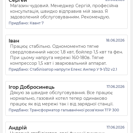
Сергей
Магазин чудовий. Менеджер Сергій, професійна
консультація, швидко відправив мій заказ. Я
задоволений обслуговуванням. Рекомендую.
Придбано:
Квант 7
Іван
18.06.2026
Працює стабільно. Одномоментно тягне
свердловинний насос 1,8 квт, бойлер 1,5 квт та фен.
При цьому напруга мережі 160-180в. Тягне
компрессор 1,5 квт і зварювальний аппарат.
Придбано:
Стабілізатор напруги Елекс Ампер У 9-1/32 v2.1
Ігор Добросинець
17.06.2026
Дякую за швидке обслуговування. Все працює
нормально, газовий котел тепер одинаково
працює як від мережі так і від зарядної станції.
Придбано:
Трансформатор гальванічної розв'язки ТГР 300
Андрій
17.06.2026