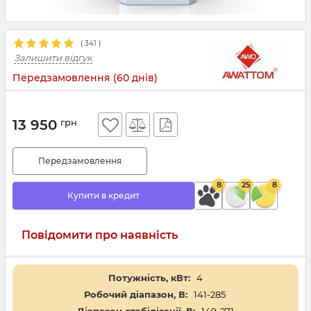
(
341
)
Залишити відгук
Передзамовлення (60 днів)
13 950
грн
Передзамовлення
8
25
8
Купити в кредит
Повідомити про наявність
Потужність, кВт:
4
Робочий діапазон, В:
141-285