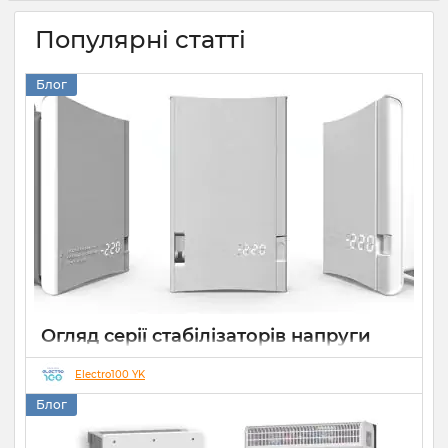
Популярні статті
Блог
Огляд серії стабілізаторів напруги
Елекс АНТС: більше ніж просто
захист
Electro100 YK
Блог
22 07 2026
0
10 хвилин