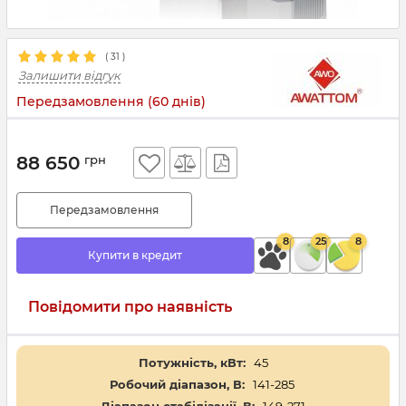
(
31
)
Залишити відгук
Передзамовлення (60 днів)
88 650
грн
Передзамовлення
8
25
8
Купити в кредит
Повідомити про наявність
Потужність, кВт:
45
Робочий діапазон, В:
141-285