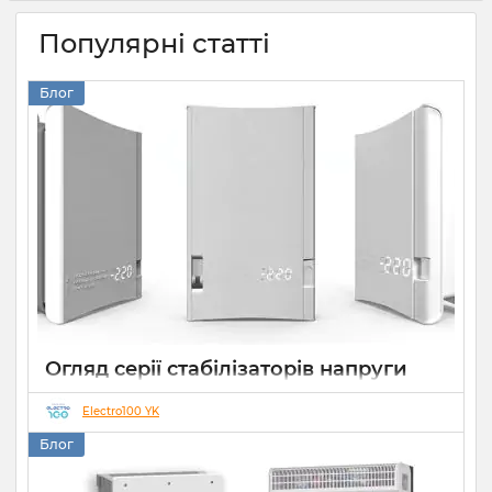
Популярні статті
Блог
Огляд серії стабілізаторів напруги
Елекс АНТС: більше ніж просто
захист
Electro100 YK
Блог
22 07 2026
0
10 хвилин