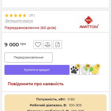
(
37
)
Залишити відгук
Передзамовлення (60 днів)
9 000
грн
Передзамовлення
3
25
3
Купити в кредит
Повідомити про наявність
Потужність, кВт:
0.60
Робочий діапазон, В:
100-305