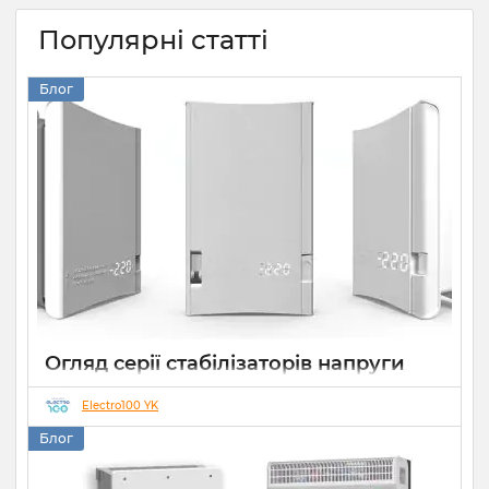
Популярні статті
Блог
Огляд серії стабілізаторів напруги
Елекс АНТС: більше ніж просто
захист
Electro100 YK
Блог
22 07 2026
0
10 хвилин