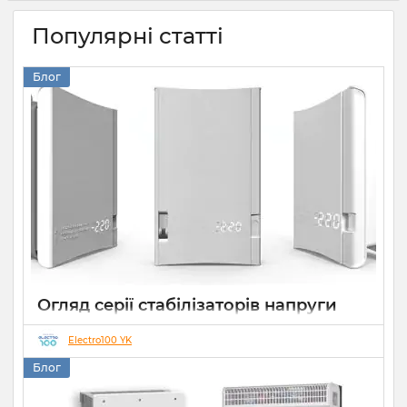
Популярні статті
Блог
Огляд серії стабілізаторів напруги
Елекс АНТС: більше ніж просто
захист
Electro100 YK
Блог
22 07 2026
0
10 хвилин