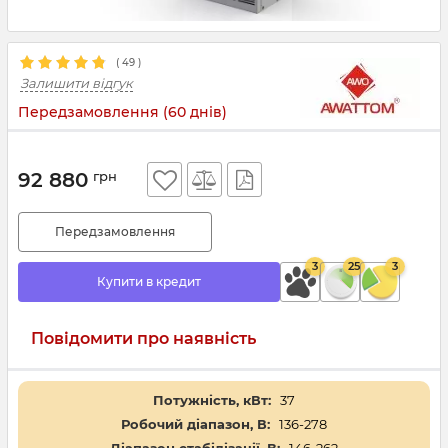
(
49
)
Залишити відгук
Передзамовлення (60 днів)
92 880
грн
Передзамовлення
3
25
3
Купити в кредит
Повідомити про наявність
Потужність, кВт:
37
Робочий діапазон, В:
136-278