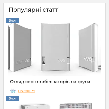
Популярні статті
Блог
Огляд серії стабілізаторів напруги
Елекс АНТС: більше ніж просто
захист
Electro100 YK
Блог
22 07 2026
0
10 хвилин