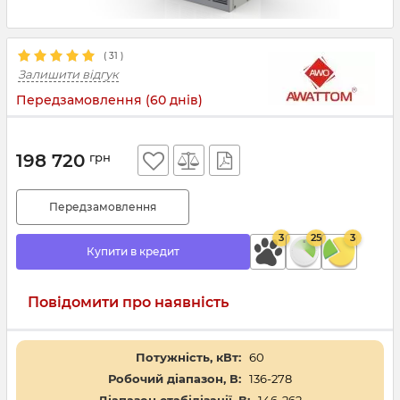
(
31
)
Залишити відгук
Передзамовлення (60 днів)
198 720
грн
Передзамовлення
3
25
3
Купити в кредит
Повідомити про наявність
Потужність, кВт:
60
Робочий діапазон, В:
136-278