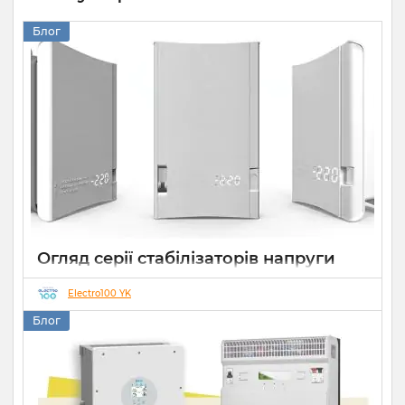
Блог
Огляд серії стабілізаторів напруги
Елекс АНТС: більше ніж просто
захист
Electro100 YK
Блог
22 07 2026
0
10 хвилин