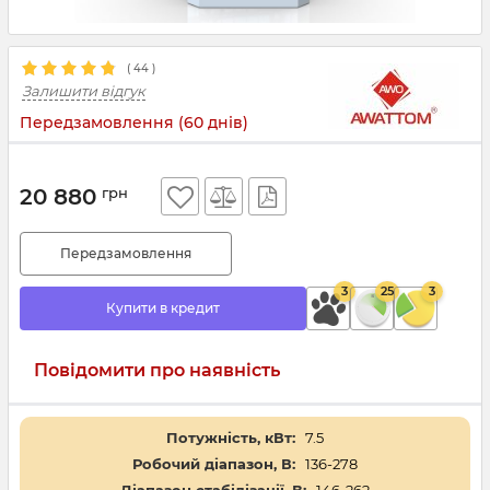
(
44
)
Залишити відгук
Передзамовлення (60 днів)
20 880
грн
Передзамовлення
3
25
3
Купити в кредит
Повідомити про наявність
Потужність, кВт:
7.5
Робочий діапазон, В:
136-278