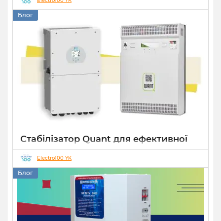
захист
Electro100 YK
Блог
22 07 2026
0
10 хвилин
Стабілізатор Quant для ефективної
роботи СЕС
Electro100 YK
14 10 2025
0
Блог