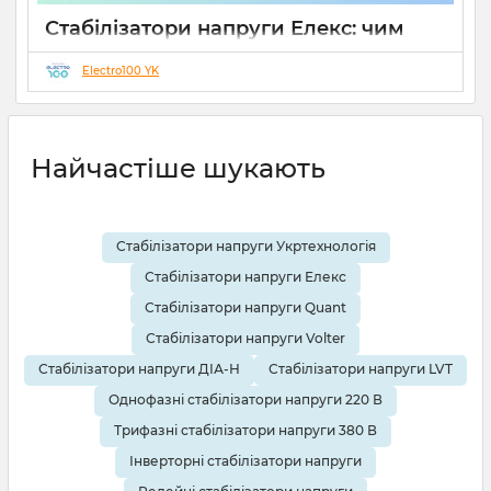
Стабілізатори напруги Елекс: чим
відрізняються серії Ампер, Герц і
Гібрид (огляд інженерів)
Electro100 YK
19 08 2025
0
10 хвилин
Найчастіше шукають
Стабілізатори напруги Укртехнологія
Стабілізатори напруги Елекс
Стабілізатори напруги Quant
Стабілізатори напруги Volter
Стабілізатори напруги ДІА-Н
Стабілізатори напруги LVT
Однофазні стабілізатори напруги 220 В
Трифазні стабілізатори напруги 380 В
Інверторні стабілізатори напруги