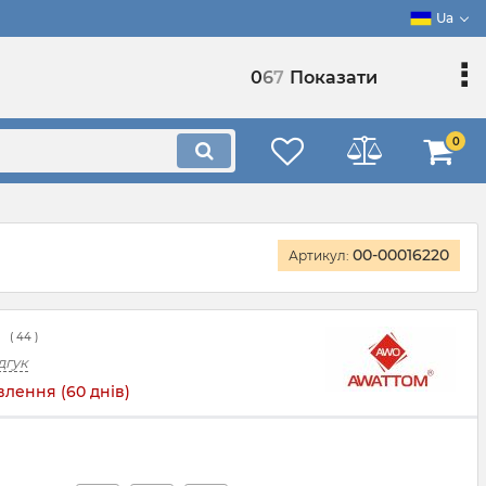
Ua
0
6
7
Показати
0
00-00016220
Артикул:
(
44
)
дгук
лення (60 днів)