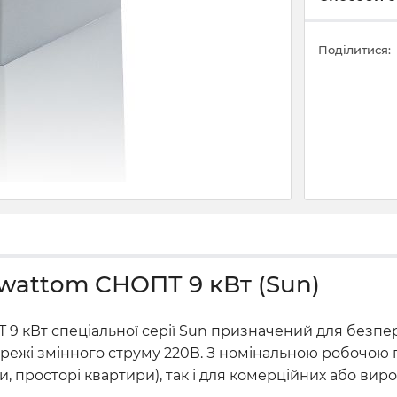
Поділитися:
Awattom СНОПТ 9 кВт (Sun)
9 кВт спеціальної серії Sun призначений для безп
режі змінного струму 220В. З номінальною робочою по
, просторі квартири), так і для комерційних або ви