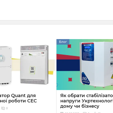
Блог
атор Quant для
Як обрати стабілізат
ної роботи СЕС
напруги Укртехнолог
дому чи бізнесу
0