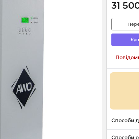
31 50
Пер
Куп
Повідоми
Способи д
Способи о