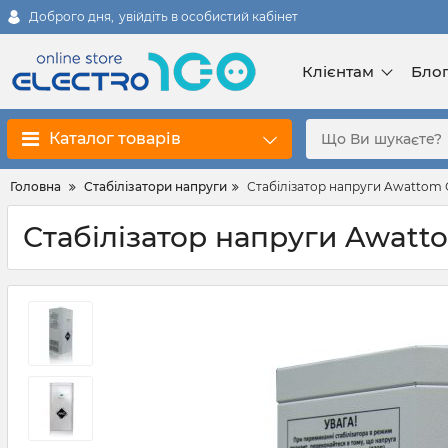
Доброго дня,
увійдіть в особистий кабінет
Клієнтам
Бло
Каталог товарів
Головна
Стабілізатори напруги
Стабілізатор напруги Awattom 
Стабілізатор напруги Awatt