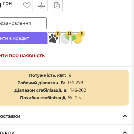
0
грн
едзамовлення
3
25
3
ити в кредит
ти про наявність
Потужність, кВт:
9
Робочий діапазон, В:
136-278
Діапазон стабілізації, В:
146-262
Похибка стабілізації, %:
2,5
оставки
плати