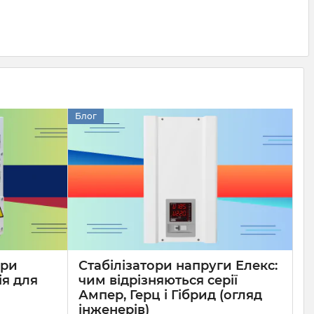
Блог
ори
Стабілізатори напруги Елекс:
ія для
чим відрізняються серії
Ампер, Герц і Гібрид (огляд
інженерів)