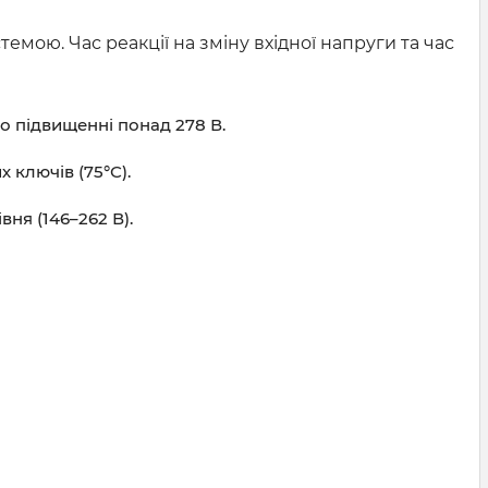
ою. Час реакції на зміну вхідної напруги та час
о підвищенні понад 278 В.
 ключів (75°С).
ня (146–262 В).