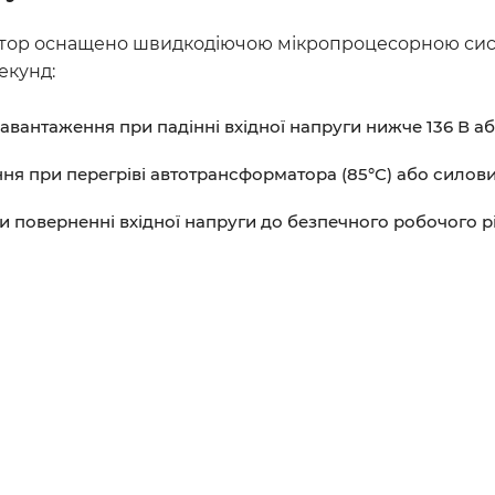
атор оснащено швидкодіючою мікропроцесорною систем
екунд:
вантаження при падінні вхідної напруги нижче 136 В аб
я при перегріві автотрансформатора (85°С) або силових
поверненні вхідної напруги до безпечного робочого рів