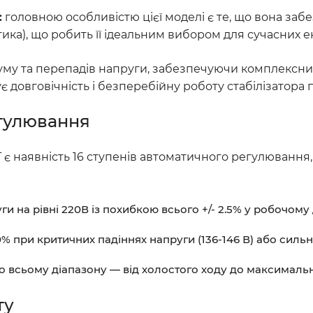
:
головною особливістю цієї моделі є те, що вона заб
ика), що робить її ідеальним вибором для сучасних 
труму та перепадів напруги, забезпечуючи комплексн
довговічність і безперебійну роботу стабілізатора п
егулювання
є наявність 16 ступенів автоматичного регулювання,
ги на рівні 220В із похибкою всього +/- 2.5% у робочому д
0% при критичних падіннях напруги (136-146 В) або сильн
о всьому діапазону — від холостого ходу до максимально
ту