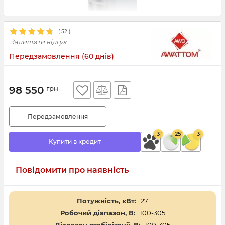
(
52
)
Залишити відгук
Передзамовлення (60 днів)
98 550
грн
Передзамовлення
3
25
3
Купити в кредит
Повідомити про наявність
Потужність, кВт:
27
Робочий діапазон, В:
100-305