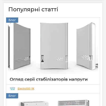
Популярні статті
Блог
Огляд серії стабілізаторів напруги
Елекс АНТС: більше ніж просто
захист
Electro100 YK
Блог
22 07 2026
0
10 хвилин