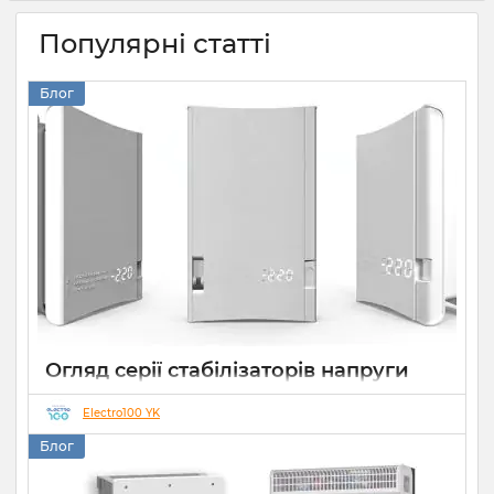
Популярні статті
Блог
Огляд серії стабілізаторів напруги
Елекс АНТС: більше ніж просто
захист
Electro100 YK
Блог
22 07 2026
0
10 хвилин