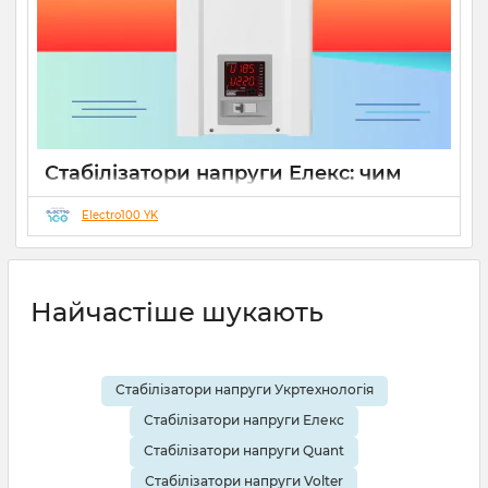
Стабілізатори напруги Елекс: чим
відрізняються серії Ампер, Герц і
Гібрид (огляд інженерів)
Electro100 YK
19 08 2025
0
10 хвилин
Найчастіше шукають
Стабілізатори напруги Укртехнологія
Стабілізатори напруги Елекс
Стабілізатори напруги Quant
Стабілізатори напруги Volter