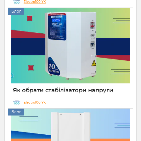
Electro100 YK
14 10 2025
0
Блог
Як обрати стабілізатори напруги
Укртехнологія для дому чи бізнесу
Electro100 YK
26 08 2025
0
15 хвилин
Блог