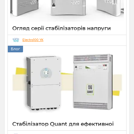
Огляд серії стабілізаторів напруги
Елекс АНТС: більше ніж просто
захист
Electro100 YK
Блог
22 07 2026
0
10 хвилин
Стабілізатор Quant для ефективної
роботи СЕС