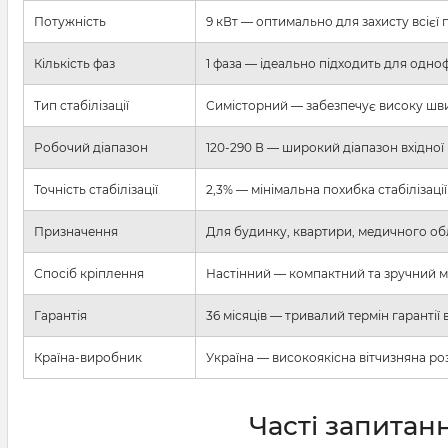
Потужність
9 кВт — оптимально для захисту всієї
Кількість фаз
1 фаза — ідеально підходить для одно
Тип стабілізації
Симісторний — забезпечує високу швид
Робочий діапазон
120-290 В — широкий діапазон вхідної
Точність стабілізації
2,3% — мінімальна похибка стабілізаці
Призначення
Для будинку, квартири, медичного обл
Спосіб кріплення
Настінний — компактний та зручний м
Гарантія
36 місяців — тривалий термін гарантії
Країна-виробник
Україна — високоякісна вітчизняна роз
Часті запитан