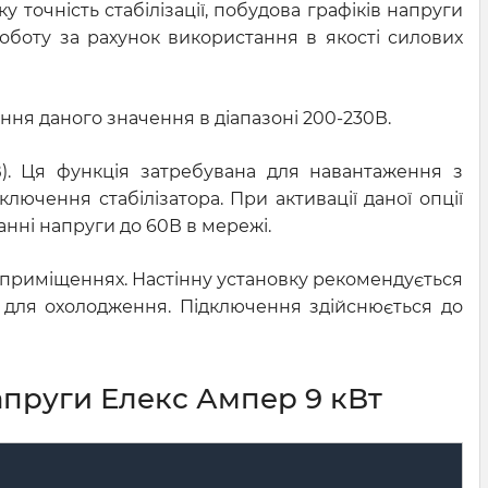
 точність стабілізації, побудова графіків напруги
роботу за рахунок використання в якості силових
ання даного значення в діапазоні 200-230В.
В). Ця функція затребувана для навантаження з
ючення стабілізатора. При активації даної опції
анні напруги до 60В в мережі.
их приміщеннях. Настінну установку рекомендується
 для охолодження. Підключення здійснюється до
апруги Елекс Ампер 9 кВт