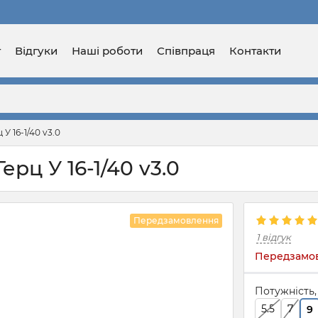
г
Відгуки
Наші роботи
Співпраця
Контакти
У 16-1/40 v3.0
ерц У 16-1/40 v3.0
Передзамовлення
1 відгук
Передзамов
Потужність,
5.5
7
9