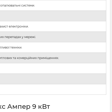
а опалювальні системи.
ахист електроніки.
их перепадах у мережі.
ливої техніки.
житлових та комерційних приміщеннях.
кс Ампер 9 кВт