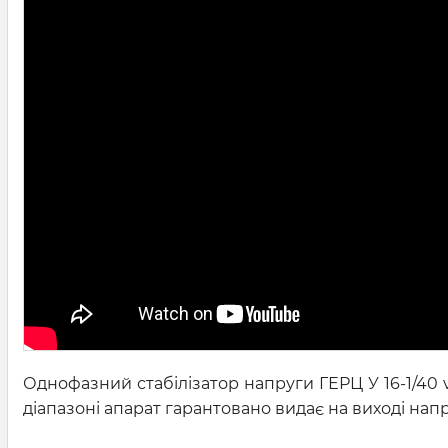
Однофазний стабілізатор напруги ГЕРЦ У 16-1/40
діапазоні апарат гарантовано видає на виході напру