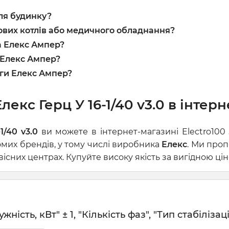
для будинку?
зових котлів або медичного обладнання?
а Елекс Ампер?
 Елекс Ампер?
уги Елекс Ампер?
екс Герц У 16-1/40 v3.0 в інтерн
1/40 v3.0
ви можете в інтернет-магазині Electro100
омих брендів, у тому числі виробника
Елекс
. Ми проп
сних центрах. Купуйте високу якість за вигідною цін
сть, кВт" ± 1, "Кількість фаз", "Тип стабілізаці