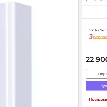
Інструкція
passport
22 90
Пер
Куп
Повідоми