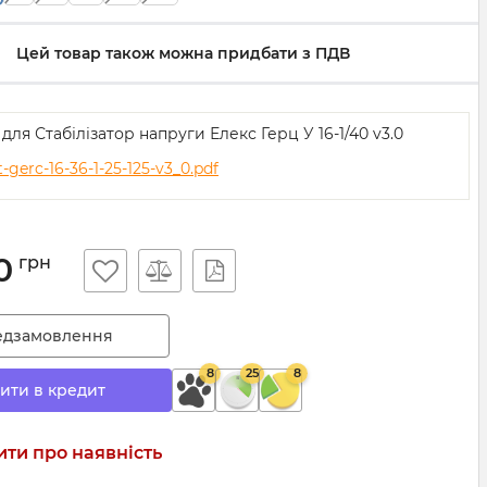
Цей товар також можна придбати з ПДВ
 для Стабілізатор напруги Елекс Герц У 16-1/40 v3.0
-gerc-16-36-1-25-125-v3_0.pdf
0
грн
едзамовлення
8
25
8
ити в кредит
ти про наявність