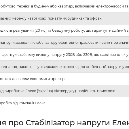
 побутової техніки в будинку або квартирі, включаючи електронасоси т
фазних мереж у квартирах, приватних будинках та офісах.
кість реагування (20 мс) та безшумну роботу, що гарантує надійний з
 напруги дозволяє стабілізатору ефективно працювати навіть при значн
ї гарантує стабільну вихідну напругу 230В або 230В, що важливо для чут
аднання, насосів — універсальне рішення для стабілізації напруги у 
онтаж дозволяє економити простір.
 від виробника Елекс (Україна) підтверджує надійність пристрою.
робка від компанії Елекс.
ня про Стабілізатор напруги Еле