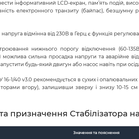
сти інформативний LCD-екран, пам’ять подій, високу
вність електронного транзиту (байпас), безшумну 
а напруга відмінна від 230В в Герц є функція регулюв
строювання нижнього порогу відключення (60-135
можлива сильна просадка напруги та аварійне відкл
апустити будь-який двигун або насос навіть при осід
У 16-1/40 v3.0 рекомендується в сухих і опалювальн
торами вгору), залишивши зверху і знизу 10-15 см
та призначення Стабілізатора н
Значення та пояснення