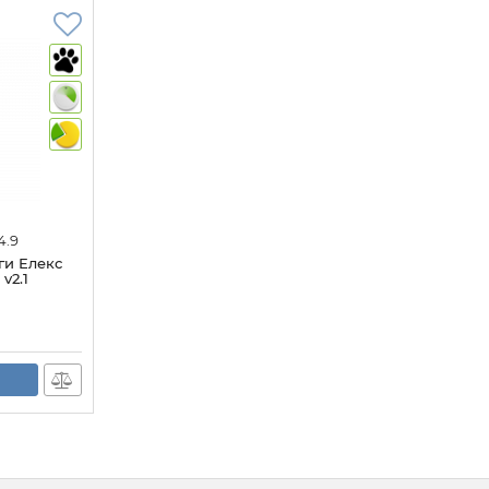
4.9
ги Елекс
v2.1