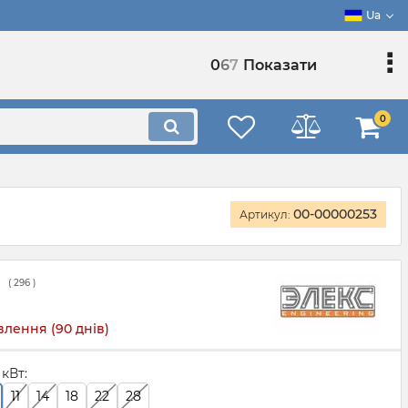
Ua
0
6
7
Показати
0
00-00000253
Артикул:
(
296
)
лення (90 днів)
 кВт:
11
14
18
22
28