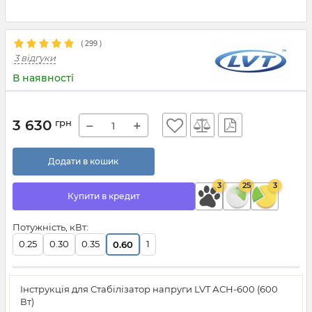
(
299
)
3 відгуки
В наявності
3 630
грн
−
+
Додати в кошик
3
25
3
Купити в кредит
Потужність, кВт:
0.25
0.30
0.35
1
0.60
Інструкція для Стабілізатор напруги LVT АСН-600 (600
Вт)