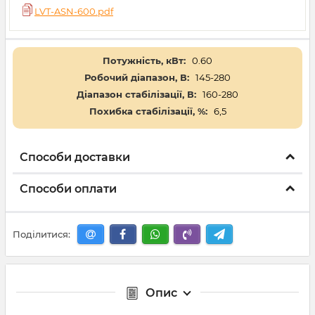
LVT-ASN-600.pdf
Потужність, кВт:
0.60
Робочий діапазон, В:
145-280
Діапазон стабілізації, В:
160-280
Похибка стабілізації, %:
6,5
Способи доставки
Способи оплати
Поділитися:
Опис