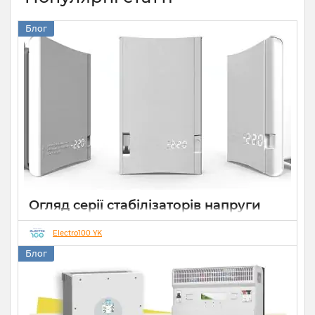
Блог
Огляд серії стабілізаторів напруги
Елекс АНТС: більше ніж просто
захист
Electro100 YK
Блог
22 07 2026
0
10 хвилин