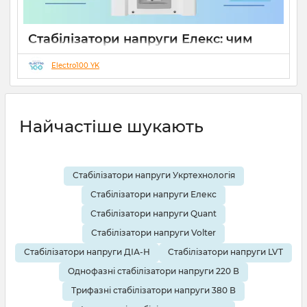
Стабілізатори напруги Елекс: чим
відрізняються серії Ампер, Герц і
Гібрид (огляд інженерів)
Electro100 YK
19 08 2025
0
10 хвилин
Найчастіше шукають
Стабілізатори напруги Укртехнологія
Стабілізатори напруги Елекс
Стабілізатори напруги Quant
Стабілізатори напруги Volter
Стабілізатори напруги ДІА-Н
Стабілізатори напруги LVT
Однофазні стабілізатори напруги 220 В
Трифазні стабілізатори напруги 380 В