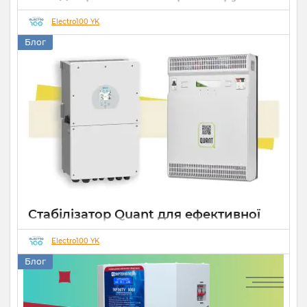
Елекс АНТС: більше ніж просто
захист
Electro100 YK
Блог
22 07 2026
0
10 хвилин
Стабілізатор Quant для ефективної
роботи СЕС
Electro100 YK
14 10 2025
0
Блог