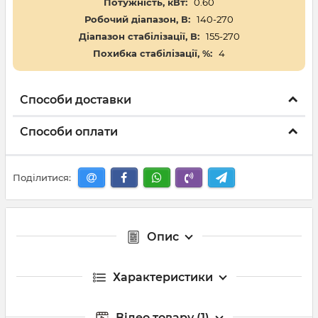
Потужність, кВт:
0.60
Робочий діапазон, В:
140-270
Діапазон стабілізації, В:
155-270
Похибка стабілізації, %:
4
Способи доставки
Способи оплати
Поділитися:
Опис
Характеристики
Відео товару (1)