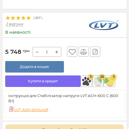
(
307
)
2 відгуки
В наявності
5 748
грн
−
+
Додати в кошик
3
25
3
Купити в кредит
Інструкція для Стабілізатор напруги LVT АСН-600 С (600
Вт)
LVT-ASN-600s.pdf