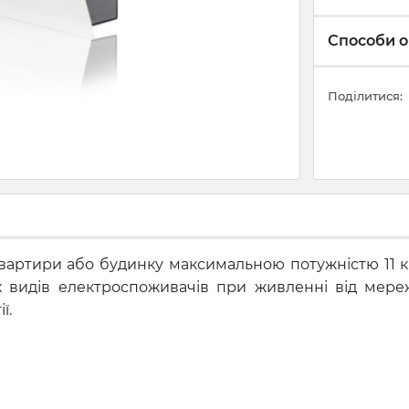
Способи о
Поділитися:
квартири або будинку максимальною потужністю 11 кВт
х видів електроспоживачів при живленні від мереж
ї.