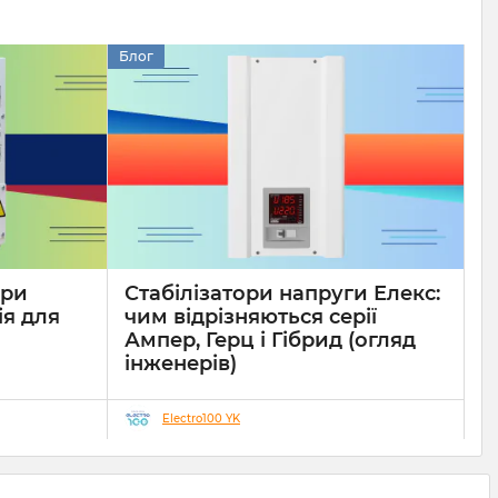
Блог
ори
Стабілізатори напруги Елекс:
ія для
чим відрізняються серії
Ампер, Герц і Гібрид (огляд
інженерів)
19 08 2025
0
10 хвилин
Electro100 YK