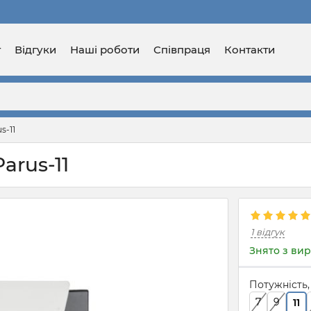
г
Відгуки
Наші роботи
Співпраця
Контакти
s-11
arus-11
1 відгук
Знято з ви
Потужність,
7
9
11