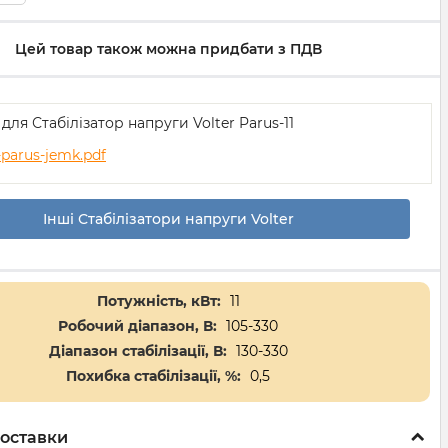
Цей товар також можна придбати з ПДВ
 для Стабілізатор напруги Volter Parus-11
-parus-jemk.pdf
Інші Стабілізатори напруги Volter
Потужність, кВт:
11
Робочий діапазон, В:
105-330
Діапазон стабілізації, В:
130-330
Похибка стабілізації, %:
0,5
оставки