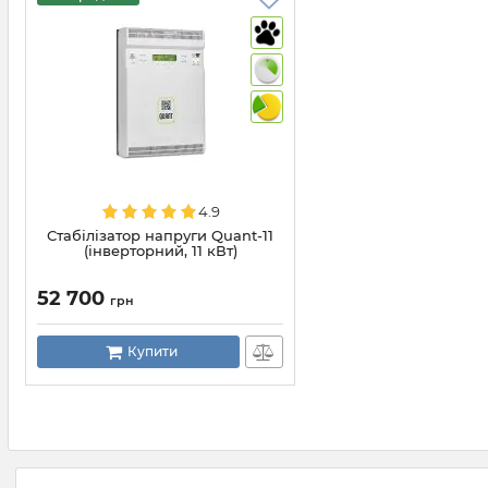
4.9
Стабілізатор напруги Quant-11
(інверторний, 11 кВт)
52 700
грн
Купити