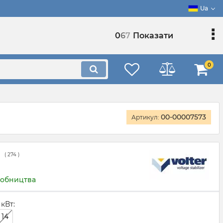
Ua
0
6
7
Показати
0
00-00007573
Артикул:
(
274
)
робництва
 кВт:
14