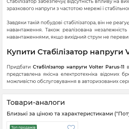
Стабілізатор забезпечує відсутність впливу на вих
зразкового напруги з частотою мережі і стабільн
Завдяки такій побудові стабілізатора, він не реагу
навантаження. Також реалізована незалежність
навантаженнями, якщо вихідний струм не переви
Купити Стабілізатор напруги Vo
Придбати
Стабілізатор напруги Volter Parus-11
в
представлена якісна електротехніка відомих б
можливістю обслуговування в авторизованих серві
Товари-аналоги
Близькі за ціною та характеристиками ("Потужні
Топ продажів