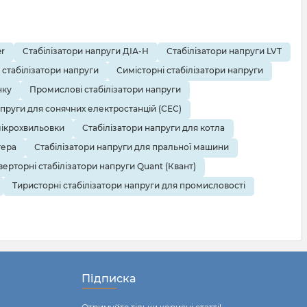
r
Стабілізатори напруги ДІА-Н
Стабілізатори напруги LVT
 стабілізатори напруги
Симісторні стабілізатори напруги
нку
Промислові стабілізатори напруги
апруги для сонячних електростанцій (СЕС)
мікрохвильовки
Стабілізатори напруги для котла
тера
Стабілізатори напруги для пральної машини
верторні стабілізатори напруги Quant (Квант)
Тиристорні стабілізатори напруги для промисловості
Підписка