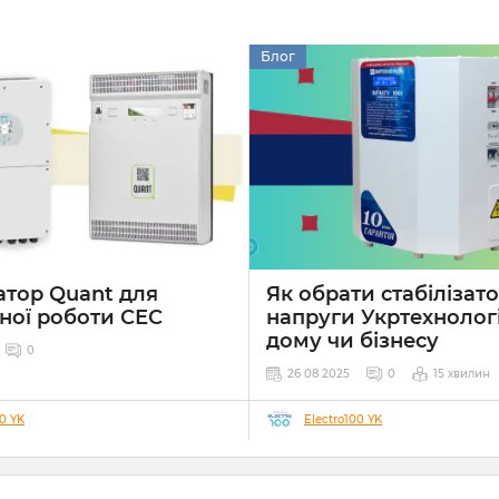
Блог
атор Quant для
Як обрати стабілізат
ної роботи СЕС
напруги Укртехнолог
дому чи бізнесу
0
26 08 2025
0
15 хвилин
00 YK
Electro100 YK