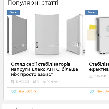
Популярні статті
Блог
Блог
Огляд серії стабілізаторів
Стабіліз
напруги Елекс АНТС: більше
ефектив
ніж просто захист
14 10 2025
22 07 2026
0
10 хвилин
Electro100 YK
Electro1