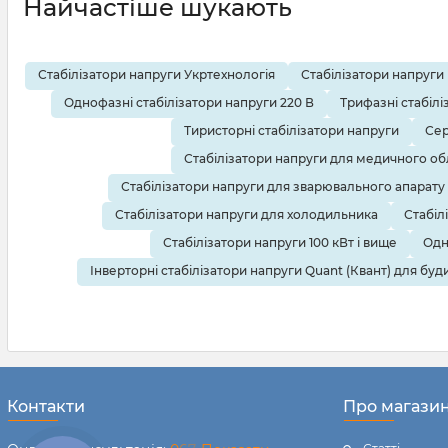
Найчастіше шукають
Стабілізатори напруги Укртехнологія
Стабілізатори напруги
Однофазні стабілізатори напруги 220 В
Трифазні стабілі
Тиристорні стабілізатори напруги
Сер
Стабілізатори напруги для медичного о
Стабілізатори напруги для зварювального апарату
Стабілізатори напруги для холодильника
Стабіл
Стабілізатори напруги 100 кВт і вище
Одн
Інверторні стабілізатори напруги Quant (Квант) для буд
Контакти
Про магази