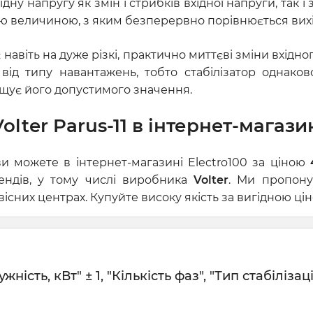
ідну напругу як змін і стрибків вхідної напруги, так 
ою величиною, з яким безперервно порівнюється вихід
є навіть на дуже різкі, практично миттєві зміни вхідн
 від типу навантажень, тобто стабілізатор однако
щує його допустимого значення.
lter Parus-11 в інтернет-магазин
и можете в інтернет-магазині Electro100 за ціною
рендів, у тому числі виробника
Volter
. Ми пропону
сних центрах. Купуйте високу якість за вигідною цін
сть, кВт" ± 1, "Кількість фаз", "Тип стабілізаці