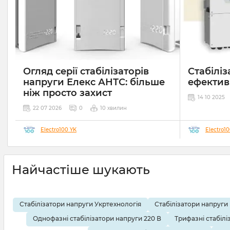
Огляд серії стабілізаторів
Стабіліз
напруги Елекс АНТС: більше
ефектив
ніж просто захист
14 10 2025
22 07 2026
0
10 хвилин
Electro100 YK
Electro1
Найчастіше шукають
Стабілізатори напруги Укртехнологія
Стабілізатори напруги
Однофазні стабілізатори напруги 220 В
Трифазні стабілі