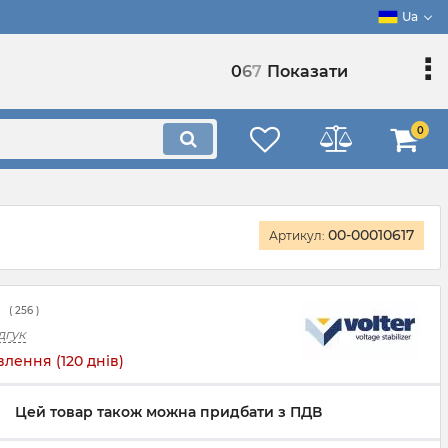
Ua
0
6
7
Показати
0
00-00010617
Артикул:
(
256
)
дгук
лення (120 днів)
Цей товар також можна придбати з ПДВ