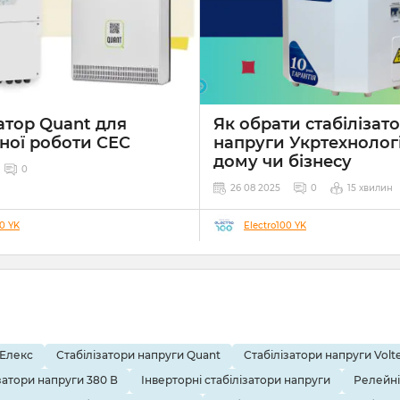
атор Quant для
Як обрати стабілізат
ної роботи СЕС
напруги Укртехнолог
дому чи бізнесу
0
26 08 2025
0
15 хвилин
00 YK
Electro100 YK
 Елекс
Стабілізатори напруги Quant
Стабілізатори напруги Volte
затори напруги 380 В
Інверторні стабілізатори напруги
Релейні