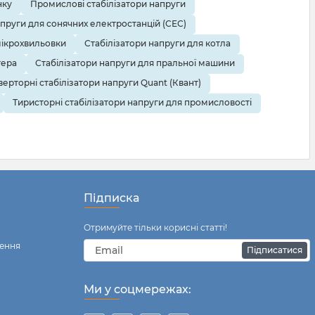
нку
Промислові стабілізатори напруги
апруги для сонячних електростанцій (СЕС)
мікрохвильовки
Стабілізатори напруги для котла
тера
Стабілізатори напруги для пральної машини
верторні стабілізатори напруги Quant (Квант)
Тиристорні стабілізатори напруги для промисловості
Підписка
Отримуйте тільки корисні статті!
ення
Підписатися
Ми у соцмережах: