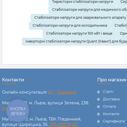
Тиристорні стабілізатори напруги
Сер
Стабілізатори напруги для медичного о
Стабілізатори напруги для зварювального апарату
Стабілізатори напруги для холодильника
Стабіл
Стабілізатори напруги 100 кВт і вище
Одн
Інверторні стабілізатори напруги Quant (Квант) для буд
Контакти
Про магази
Онлайн консультація:
0
6
7
Показати
Статті
Доставка
Магазин №1: м. Львів, вулиця Зелена, 238.
Оплата
067 238 11 00
КНОПКА
ЗВ'ЯЗКУ
Контакти
Магазин №2: м. Львів, ТВК Південний,
Сертифікати
вулиця Щирецька, 36.
096 098 81 00