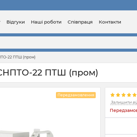
г
Відгуки
Наші роботи
Співпраця
Контакти
НПТО-22 ПТШ (пром)
r СНПТО-22 ПТШ (пром)
Передзамовлення
Залишити ві
Передзамов