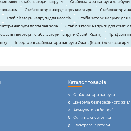
вопривідні стабілізатори напруги
Стабілізатори напруги для буди
бладнання
Стабілізатори напруги для квартири
Стабілізатори н
Стабілізатори напруги для насосів
Стабілізатори напруги для 
ізатори напруги для телевізора
Стабілізатори напруги для комп'ю
офазні інверторні стабілізатори напруги Quant (Квант)
Трифазні ін
инку
Інверторні стабілізатори напруги Quant (Квант) для квартири
н
Каталог товарів
Стабілізатори напруги
Джерела безперебійного живл
Акумуляторні батареї
Сонячна енергетика
Електрогенератори