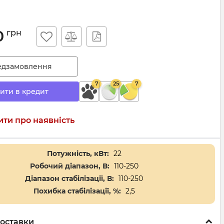
0
грн
едзамовлення
7
25
7
ити в кредит
ти про наявність
Потужність, кВт:
22
Робочий діапазон, В:
110-250
Діапазон стабілізації, В:
110-250
Похибка стабілізації, %:
2,5
оставки