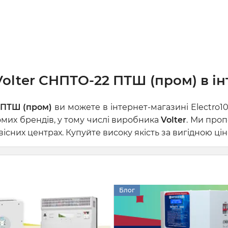
olter СНПТО-22 ПТШ (пром) в ін
 ПТШ (пром)
ви можете в інтернет-магазині Electro1
омих брендів, у тому числі виробника
Volter
. Ми проп
сних центрах. Купуйте високу якість за вигідною цін
Блог