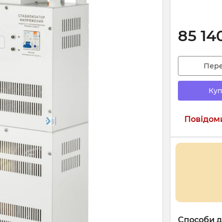
85 14
Пер
Куп
Повідоми
Способи д