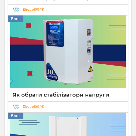
роботи СЕС
Electro100 YK
14 10 2025
0
Блог
Як обрати стабілізатори напруги
Укртехнологія для дому чи бізнесу
Electro100 YK
26 08 2025
0
15 хвилин
Блог