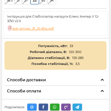
16.5
21
27
42
54
33
Інструкція для Стабілізатор напруги Елекс Ампер У 12-
3/50 v2.0
dok-amper_3f_25-80a.pdf
Потужність, кВт:
33
Робочий діапазон, В:
120-300
Діапазон стабілізації, В:
155-285
Похибка стабілізації, %:
3,5
Способи доставки
Способи оплати
Поділитися: