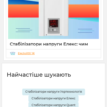
Стабілізатори напруги Елекс: чим
відрізняються серії Ампер, Герц і
Гібрид (огляд інженерів)
Electro100 YK
19 08 2025
0
10 хвилин
Найчастіше шукають
Стабілізатори напруги Укртехнологія
Стабілізатори напруги Елекс
Стабілізатори напруги Quant