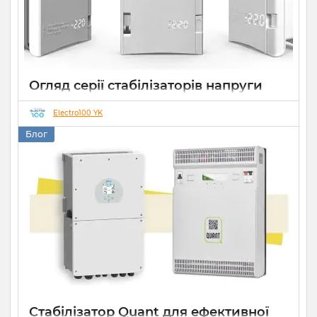
Огляд серії стабілізаторів напруги
Елекс АНТС: більше ніж просто
захист
Electro100 YK
Блог
22 07 2026
0
10 хвилин
Стабілізатор Quant для ефективної