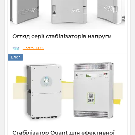
Огляд серії стабілізаторів напруги
Елекс АНТС: більше ніж просто
захист
Electro100 YK
Блог
22 07 2026
0
10 хвилин
Стабілізатор Quant для ефективної