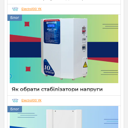
роботи СЕС
Electro100 YK
14 10 2025
0
Блог
Як обрати стабілізатори напруги
Укртехнологія для дому чи бізнесу
Electro100 YK
26 08 2025
0
15 хвилин
Блог