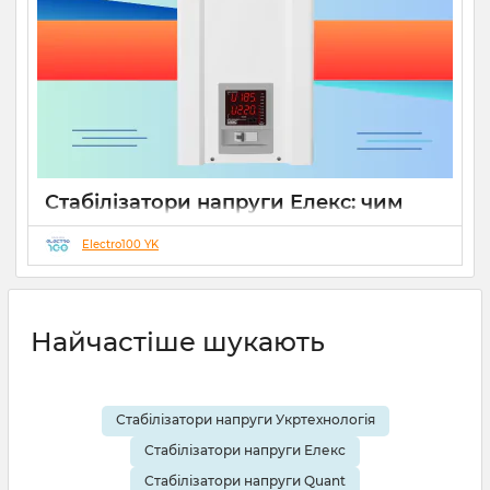
Стабілізатори напруги Елекс: чим
відрізняються серії Ампер, Герц і
Гібрид (огляд інженерів)
Electro100 YK
19 08 2025
0
10 хвилин
Найчастіше шукають
Стабілізатори напруги Укртехнологія
Стабілізатори напруги Елекс
Стабілізатори напруги Quant