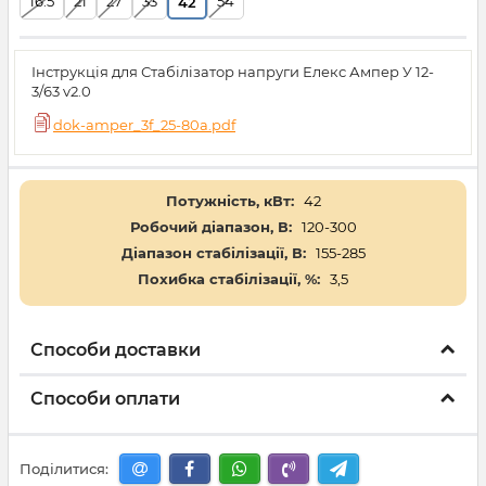
16.5
21
27
33
54
42
Інструкція для Стабілізатор напруги Елекс Ампер У 12-
3/63 v2.0
dok-amper_3f_25-80a.pdf
Потужність, кВт:
42
Робочий діапазон, В:
120-300
Діапазон стабілізації, В:
155-285
Похибка стабілізації, %:
3,5
Способи доставки
Способи оплати
Поділитися: