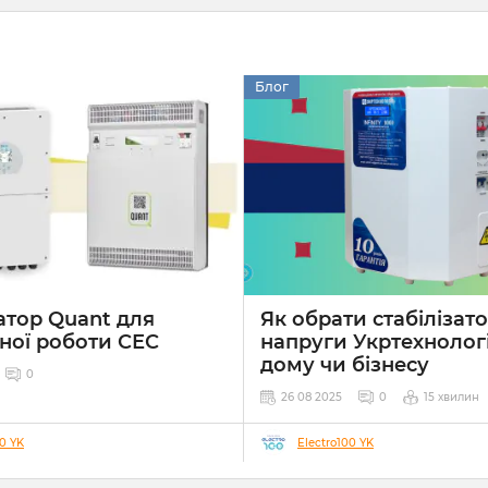
Блог
атор Quant для
Як обрати стабілізат
ної роботи СЕС
напруги Укртехнолог
дому чи бізнесу
0
26 08 2025
0
15 хвилин
00 YK
Electro100 YK