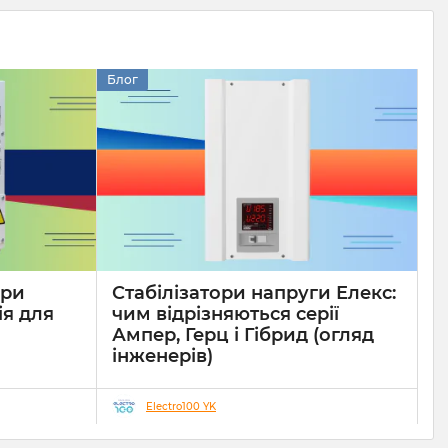
Блог
ори
Стабілізатори напруги Елекс:
ія для
чим відрізняються серії
Ампер, Герц і Гібрид (огляд
інженерів)
19 08 2025
0
10 хвилин
Electro100 YK