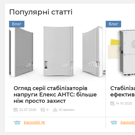
Популярні статті
Блог
Блог
Огляд серії стабілізаторів
Стабіліз
напруги Елекс АНТС: більше
ефектив
ніж просто захист
14 10 2025
22 07 2026
0
10 хвилин
Electro100 YK
Electro1