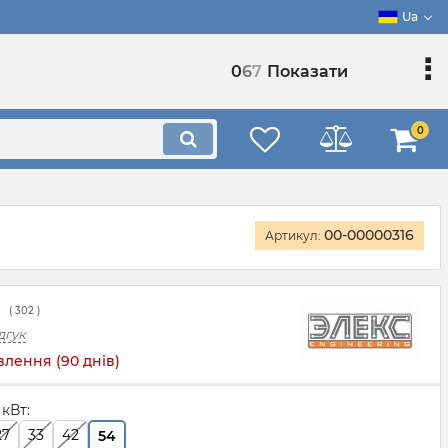
Ua
0
6
7
Показати
0
00-00000316
Артикул:
(
302
)
дгук
лення (90 днів)
 кВт:
27
33
42
54