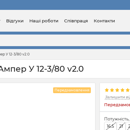
г
Відгуки
Наші роботи
Співпраця
Контакти
р У 12-3/80 v2.0
Ампер У 12-3/80 v2.0
Передзамовлення
Залишити ві
Передзамов
Потужність,
16.5
21