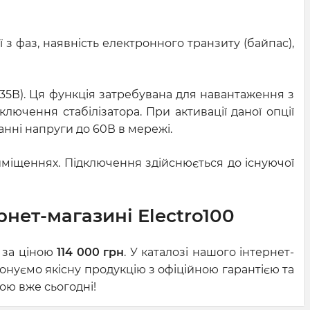
з фаз, наявність електронного транзиту (байпас),
35В). Ця функція затребувана для навантаження з
ючення стабілізатора. При активації даної опції
анні напруги до 60В в мережі.
иміщеннях. Підключення здійснюється до існуючої
рнет-магазині Electro100
0 за ціною
114 000 грн
. У каталозі нашого інтернет-
онуємо якісну продукцію з офіційною гарантією та
ою вже сьогодні!