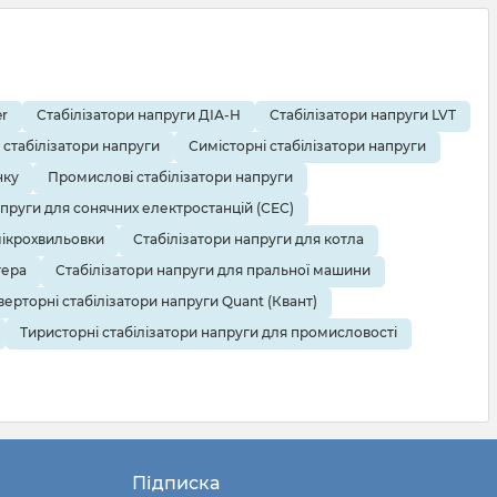
r
Стабілізатори напруги ДІА-Н
Стабілізатори напруги LVT
 стабілізатори напруги
Симісторні стабілізатори напруги
нку
Промислові стабілізатори напруги
апруги для сонячних електростанцій (СЕС)
мікрохвильовки
Стабілізатори напруги для котла
тера
Стабілізатори напруги для пральної машини
верторні стабілізатори напруги Quant (Квант)
Тиристорні стабілізатори напруги для промисловості
Підписка