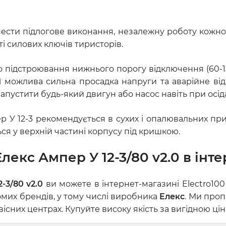
ести підлогове виконання, незалежну роботу кожної 
і силових ключів тиристорів.
го підстроювання нижнього порогу відключення (60-1
можлива сильна просадка напруги та аварійне відкл
апустити будь-який двигун або насос навіть при осід
ер У 12-3 рекомендується в сухих і опалювальних пр
ся у верхній частині корпусу під кришкою.
лекс Ампер У 12-3/80 v2.0 в інте
-3/80 v2.0
ви можете в інтернет-магазині Electro10
омих брендів, у тому числі виробника
Елекс
. Ми проп
сних центрах. Купуйте високу якість за вигідною цін