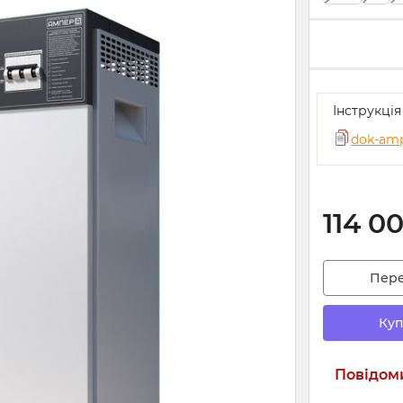
Інструкція
dok-amp
114 0
Пер
Куп
Повідоми