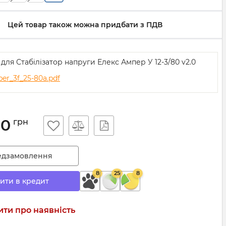
Цей товар також можна придбати з ПДВ
 для Стабілізатор напруги Елекс Ампер У 12-3/80 v2.0
er_3f_25-80a.pdf
00
грн
едзамовлення
8
25
8
ити в кредит
ти про наявність