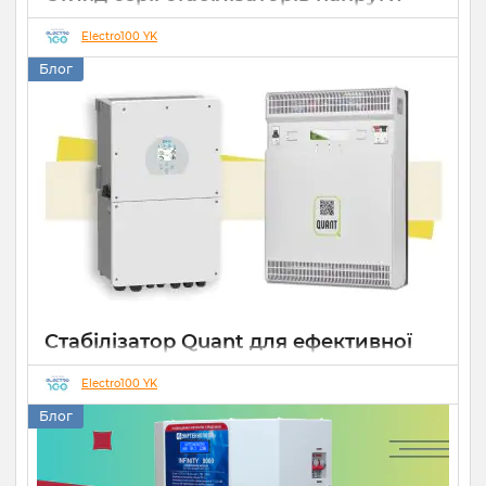
Елекс АНТС: більше ніж просто
захист
Electro100 YK
Блог
22 07 2026
0
10 хвилин
Стабілізатор Quant для ефективної
роботи СЕС
Electro100 YK
14 10 2025
0
Блог