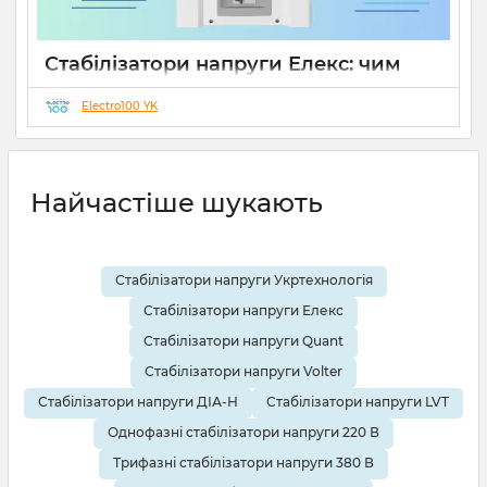
Стабілізатори напруги Елекс: чим
відрізняються серії Ампер, Герц і
Гібрид (огляд інженерів)
Electro100 YK
19 08 2025
0
10 хвилин
Найчастіше шукають
Стабілізатори напруги Укртехнологія
Стабілізатори напруги Елекс
Стабілізатори напруги Quant
Стабілізатори напруги Volter
Стабілізатори напруги ДІА-Н
Стабілізатори напруги LVT
Однофазні стабілізатори напруги 220 В
Трифазні стабілізатори напруги 380 В