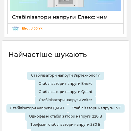
Стабілізатори напруги Елекс: чим
відрізняються серії Ампер, Герц і
Гібрид (огляд інженерів)
Electro100 YK
19 08 2025
0
10 хвилин
Найчастіше шукають
Стабілізатори напруги Укртехнологія
Стабілізатори напруги Елекс
Стабілізатори напруги Quant
Стабілізатори напруги Volter
Стабілізатори напруги ДІА-Н
Стабілізатори напруги LVT
Однофазні стабілізатори напруги 220 В
Трифазні стабілізатори напруги 380 В