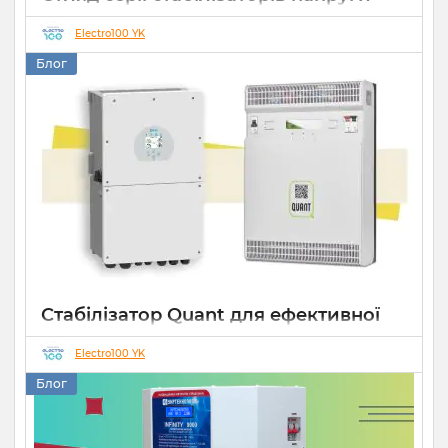
Елекс АНТС: більше ніж просто
захист
Electro100 YK
Блог
22 07 2026
0
10 хвилин
Стабілізатор Quant для ефективної
роботи СЕС
Electro100 YK
14 10 2025
0
Блог