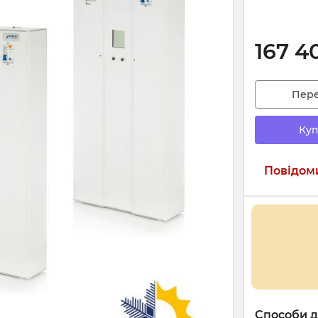
167 4
Пер
Куп
Повідоми
Способи д