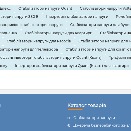
 Елекс
Стабілізатори напруги Quant
Стабілізатори напруги Volte
затори напруги 380 В
Інверторні стабілізатори напруги
Релейні
вопривідні стабілізатори напруги
Стабілізатори напруги для буди
бладнання
Стабілізатори напруги для квартири
Стабілізатори н
Стабілізатори напруги для насосів
Стабілізатори напруги для 
ізатори напруги для телевізора
Стабілізатори напруги для комп'ю
офазні інверторні стабілізатори напруги Quant (Квант)
Трифазні ін
инку
Інверторні стабілізатори напруги Quant (Квант) для квартири
н
Каталог товарів
Стабілізатори напруги
Джерела безперебійного живл