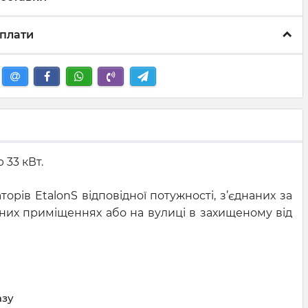
плати
 33 кВт.
орів EtalonS відповідної потужності, з’єднаних за
них приміщеннях або на вулиці в захищеному від
азу