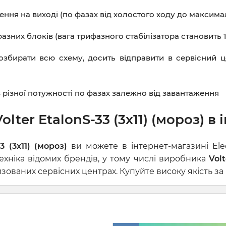
ення на виході (по фазах від холостого ходу до максим
зних блоків (вага трифазного стабілізатора становить 1
збирати всю схему, досить відправити в сервісний це
 різної потужності по фазах залежно від завантаження
lter EtalonS-33 (3x11) (мороз) в 
3 (3x11) (мороз)
ви можете в інтернет-магазині Ele
ехніка відомих брендів, у тому числі виробника
Volt
ованих сервісних центрах. Купуйте високу якість за