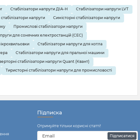
r
Стабілізатори напруги ДІА-Н
Стабілізатори напруги LVT
 стабілізатори напруги
Симісторні стабілізатори напруги
нку
Промислові стабілізатори напруги
апруги для сонячних електростанцій (СЕС)
мікрохвильовки
Стабілізатори напруги для котла
тера
Стабілізатори напруги для пральної машини
верторні стабілізатори напруги Quant (Квант)
Тиристорні стабілізатори напруги для промисловості
Підписка
Отримуйте тільки корисні статті!
ення
Підписатися