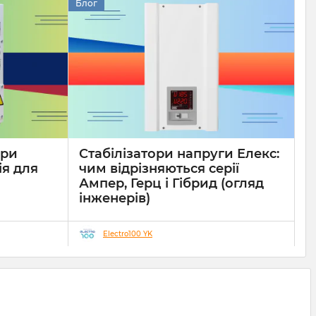
Блог
ори
Стабілізатори напруги Елекс:
ія для
чим відрізняються серії
Ампер, Герц і Гібрид (огляд
інженерів)
19 08 2025
0
10 хвилин
Electro100 YK