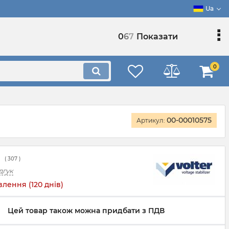
Ua
0
6
7
Показати
0
00-00010575
Артикул:
(
307
)
дгук
лення (120 днів)
Цей товар також можна придбати з ПДВ