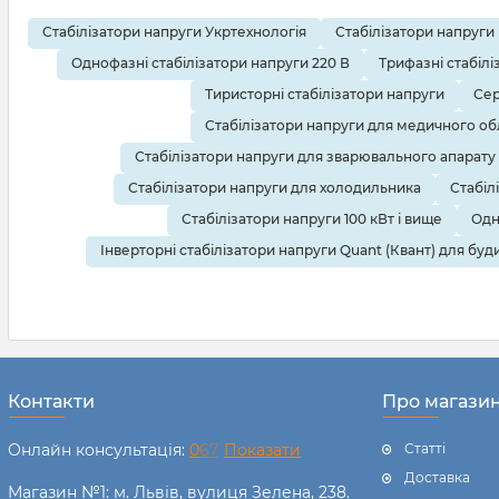
Стабілізатори напруги Укртехнологія
Стабілізатори напруги
Однофазні стабілізатори напруги 220 В
Трифазні стабілі
Тиристорні стабілізатори напруги
Сер
Стабілізатори напруги для медичного о
Стабілізатори напруги для зварювального апарату
Стабілізатори напруги для холодильника
Стабіл
Стабілізатори напруги 100 кВт і вище
Одн
Інверторні стабілізатори напруги Quant (Квант) для буд
Контакти
Про магази
Онлайн консультація:
0
6
7
Показати
Статті
Доставка
Магазин №1: м. Львів, вулиця Зелена, 238.