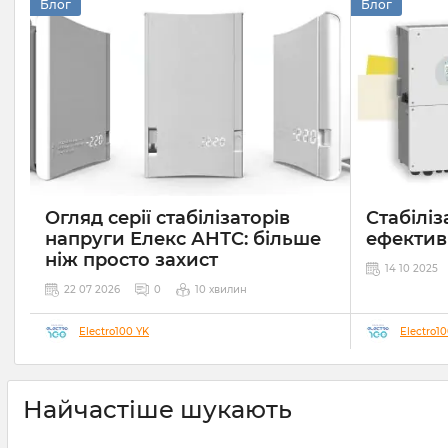
Блог
Блог
Огляд серії стабілізаторів
Стабіліз
напруги Елекс АНТС: більше
ефектив
ніж просто захист
14 10 2025
22 07 2026
0
10 хвилин
Electro100 YK
Electro1
Найчастіше шукають