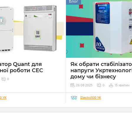
Блог
атор Quant для
Як обрати стабілізат
ної роботи СЕС
напруги Укртехнолог
дому чи бізнесу
0
26 08 2025
0
15 хвилин
00 YK
Electro100 YK