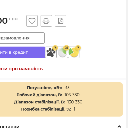
00
грн
едзамовлення
7
25
7
ити в кредит
ти про наявність
Потужність, кВт:
33
Робочий діапазон, В:
105-330
Діапазон стабілізації, В:
130-330
Похибка стабілізації, %:
1
оставки