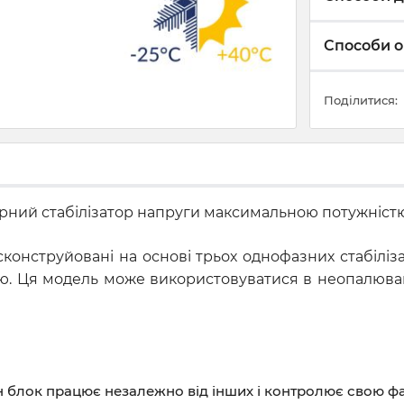
Способи о
Поділитися:
рторний стабілізатор напруги максимальною потужністю
сконструйовані на основі трьох однофазних стабілізат
лю. Ця модель може використовуватися в неопалюва
н блок працює незалежно від інших і контролює свою ф