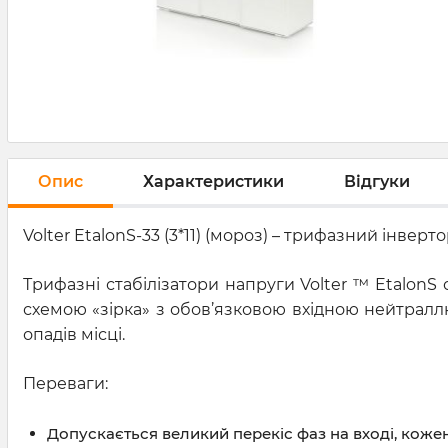
Опис
Характеристики
Відгуки
Volter EtalonS-33 (3*11) (мороз) – трифазний інве
Трифазні стабілізатори напруги Volter ™ EtalonS 
схемою «зірка» з обов’язковою вхідною нейтрал
опадів місці.
Переваги:
Допускається великий перекіс фаз на вході, коже