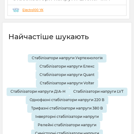
відрізняються серії Ампер, Герц і
Гібрид (огляд інженерів)
Electro100 YK
19 08 2025
0
10 хвилин
Найчастіше шукають
Стабілізатори напруги Укртехнологія
Стабілізатори напруги Елекс
Стабілізатори напруги Quant
Стабілізатори напруги Volter
Стабілізатори напруги ДІА-Н
Стабілізатори напруги LVT
Однофазні стабілізатори напруги 220 В
Трифазні стабілізатори напруги 380 В
Інверторні стабілізатори напруги
Релейні стабілізатори напруги
Симісторні стабілізатори напруги