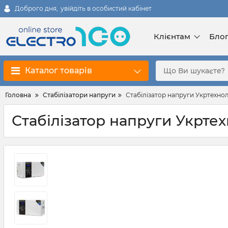
Доброго дня,
увійдіть в особистий кабінет
Клієнтам
Бло
Каталог товарів
Головна
Стабілізатори напруги
Стабілізатор напруги Укртехнол
Стабілізатор напруги Укртех