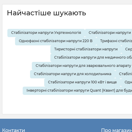
Найчастіше шукають
Стабілізатори напруги Укртехнологія
Стабілізатори напруги
Однофазні стабілізатори напруги 220 В
Трифазні стабілі
Тиристорні стабілізатори напруги
Сер
Стабілізатори напруги для медичного о
Стабілізатори напруги для зварювального апарату
Стабілізатори напруги для холодильника
Стабіл
Стабілізатори напруги 100 кВт і вище
Одн
Інверторні стабілізатори напруги Quant (Квант) для буд
Контакти
Про магази