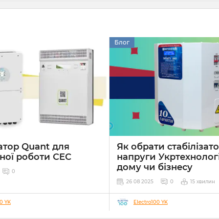
Блог
атор Quant для
Як обрати стабілізат
ної роботи СЕС
напруги Укртехнолог
дому чи бізнесу
0
26 08 2025
0
15 хвилин
00 YK
Electro100 YK