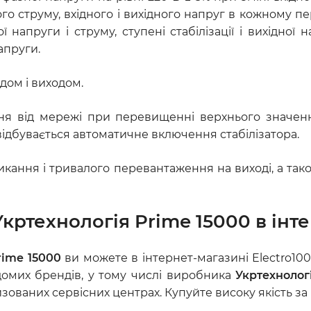
 струму, вхідного і вихідного напруг в кожному пері
ї напруги і струму, ступені стабілізації і вихідно
апруги.
одом і виходом.
ня від мережі при перевищенні верхнього значенн
відбувається автоматичне включення стабілізатора.
икання і тривалого перевантаження на виході, а тако
кртехнологія Prime 15000 в інте
rime 15000
ви можете в інтернет-магазині Electro10
домих брендів, у тому числі виробника
Укртехнолог
ованих сервісних центрах. Купуйте високу якість за