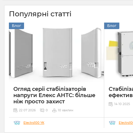
Популярні статті
Блог
Блог
Огляд серії стабілізаторів
Стабіліз
напруги Елекс АНТС: більше
ефектив
ніж просто захист
14 10 2025
22 07 2026
0
10 хвилин
Electro100 YK
Electro1