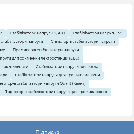
r
Стабілізатори напруги ДІА-Н
Стабілізатори напруги LVT
 стабілізатори напруги
Симісторні стабілізатори напруги
нку
Промислові стабілізатори напруги
апруги для сонячних електростанцій (СЕС)
мікрохвильовки
Стабілізатори напруги для котла
тера
Стабілізатори напруги для пральної машини
верторні стабілізатори напруги Quant (Квант)
Тиристорні стабілізатори напруги для промисловості
Підписка