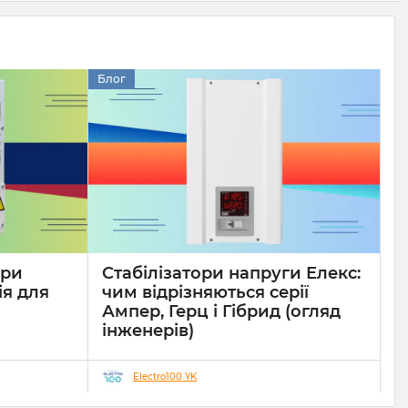
Блог
ори
Стабілізатори напруги Елекс:
ія для
чим відрізняються серії
Ампер, Герц і Гібрид (огляд
інженерів)
19 08 2025
0
10 хвилин
Electro100 YK