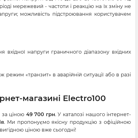
оді мережевий - частоти і реакцію на їх зміну не
ї напруги; можливість підстроювання користувачем
я вхідної напруги граничного діапазону вхідних
ж режим «транзит» в аварійній ситуації або в разі
рнет-магазині Electro100
0 за ціною
49 700 грн
. У каталозі нашого інтернет-
ія
. Ми пропонуємо якісну продукцію з офіційною
 вигідною ціною вже сьогодні!