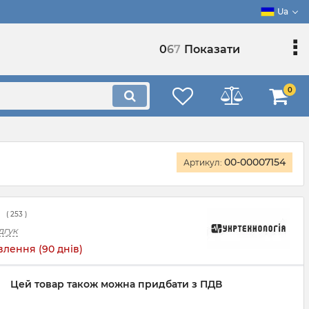
Ua
0
6
7
Показати
0
00-00007154
Артикул:
(
253
)
дгук
лення (90 днів)
Цей товар також можна придбати з ПДВ