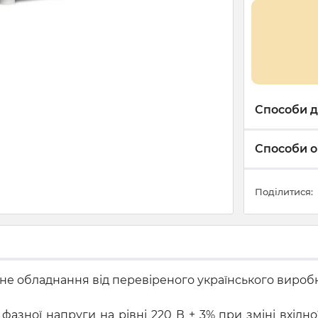
Способи д
Способи о
Поділитися:
існе обладнання від перевіреного українського вироб
фазної напруги на рівні 220 В ± 3% при зміні вхідно