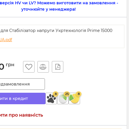
 версія HV чи LV? Можемо виготовити на замовлення -
уточнюйте у менеджера!
 для Стабілізатор напруги Укртехнологія Prime 15000
UA.pdf
0
грн
едзамовлення
8
25
8
ити в кредит
ти про наявність