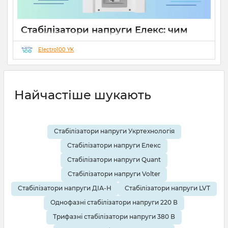
Стабілізатори напруги Елекс: чим
відрізняються серії Ампер, Герц і
Гібрид (огляд інженерів)
Electro100 YK
19 08 2025
0
10 хвилин
Найчастіше шукають
Стабілізатори напруги Укртехнологія
Стабілізатори напруги Елекс
Стабілізатори напруги Quant
Стабілізатори напруги Volter
Стабілізатори напруги ДІА-Н
Стабілізатори напруги LVT
Однофазні стабілізатори напруги 220 В
Трифазні стабілізатори напруги 380 В