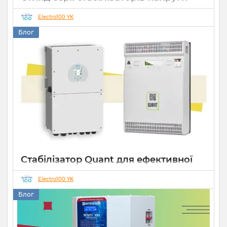
Елекс АНТС: більше ніж просто
захист
Electro100 YK
Блог
22 07 2026
0
10 хвилин
Стабілізатор Quant для ефективної
роботи СЕС
Electro100 YK
14 10 2025
0
Блог