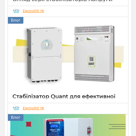
Елекс АНТС: більше ніж просто
захист
Electro100 YK
Блог
22 07 2026
0
10 хвилин
Стабілізатор Quant для ефективної
роботи СЕС
Electro100 YK
14 10 2025
0
Блог