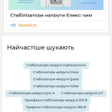
Стабілізатори напруги Елекс: чим
відрізняються серії Ампер, Герц і
Гібрид (огляд інженерів)
Electro100 YK
19 08 2025
0
10 хвилин
Найчастіше шукають
Стабілізатори напруги Укртехнологія
Стабілізатори напруги Елекс
Стабілізатори напруги Quant
Стабілізатори напруги Volter
Стабілізатори напруги ДІА-Н
Стабілізатори напруги LVT
Однофазні стабілізатори напруги 220 В
Трифазні стабілізатори напруги 380 В