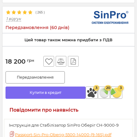
(
265
)
1 відгук
Передзамовлення (60 днів)
Цей товар також можна придбати з ПДВ
18 200
грн
Передзамовлення
3
20
3
Купити в кредит
Повідомити про наявність
Інструкція для Стабілізатор SinPro Оберіг СН-9000-9
Passport-Sin-Pro-Oberig-5500-14000-(9-16S).pdf